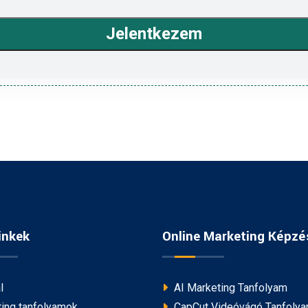
Jelentkezem
inkek
Online Marketing Képzé
l
AI Marketing Tanfolyam
ing tanfolyamok
CapCut Videóvágó Tanfoly