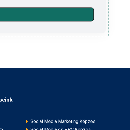
seink
Social Media Marketing Képzés
am
Social Media és PPC Képzés