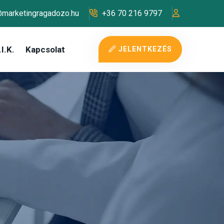
@marketingragadozo.hu
+36 70 216 9797
I.K.
Kapcsolat
JELENTKEZÉS