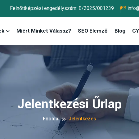
Felnőttképzési engedélyszám: B/2025/001239
info
ek
Miért Minket Válassz?
SEO Elemző
Blog
GY.
Jelentkezési Űrlap
Főoldal
Jelentkezés