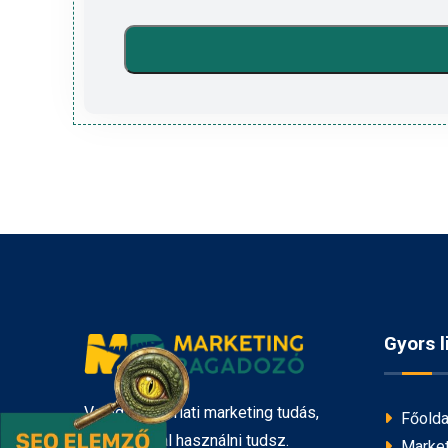
Gyors l
Valódi gyakorlati marketing tudás,
Főolda
amit azonnal használni tudsz.
Market