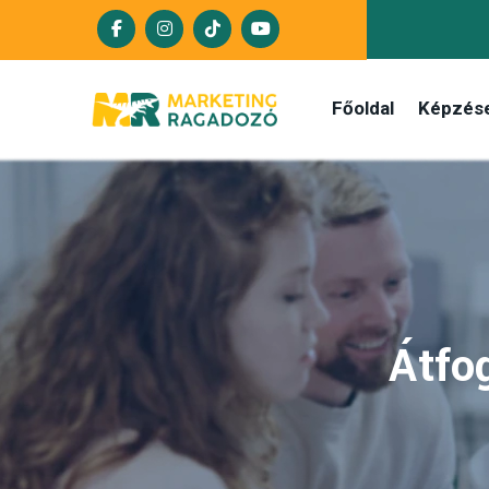
Főoldal
Képzés
Átfo