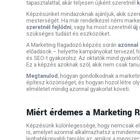
tapasztalattal, akár teljesen újként szeretnél
k
Képzésünket mindazoknak ajánljuk, akik szere
mesterségét. Ha már rendelkezel némi marketi
szeretnél fejlődni
, vagy ha most szeretnél
új
szükséges tudást és eszközöket.
A Marketing Ragadozó képzés során
azonnal 
előadások – helyette kampányokat tervezel, hi
és SEO-t gyakorolsz. Az oktatók mind gyakorló 
Ez a képzés azoknak szól, akik nem csak tanul
Megtanulod
, hogyan gondolkodnak a market
építesz közönséget, és hogyan hozol létre oly
elméletet mindig azonnal gyakorlat követi.
Miért érdemes a Marketing 
Képzésünk különlegessége, hogy nemcsak elm
is, amelyet azonnal alkalmazhatsz a mindenn
leghatékonyabb tanulás az, amikor a megszerze