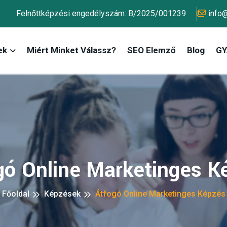
Felnőttképzési engedélyszám: B/2025/001239
info
ek
Miért Minket Válassz?
SEO Elemző
Blog
GY.
gó Online Marketinges K
Főoldal
Képzések
Átfogó Online Marketinges Képzés