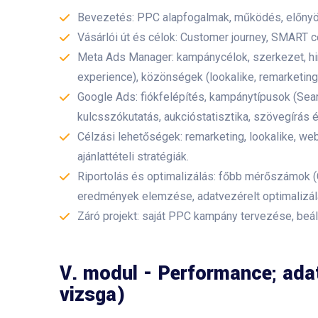
Bevezetés: PPC alapfogalmak, működés, előnyö
Vásárlói út és célok: Customer journey, SMART c
Meta Ads Manager: kampánycélok, szerkezet, hir
experience), közönségek (lookalike, remarketing
Google Ads: fiókfelépítés, kampánytípusok (Sea
kulcsszókutatás, aukcióstatisztika, szövegírás
Célzási lehetőségek: remarketing, lookalike, 
ajánlattételi stratégiák.
Riportolás és optimalizálás: főbb mérőszámok (
eredmények elemzése, adatvezérelt optimalizál
Záró projekt: saját PPC kampány tervezése, beál
V. modul - Performance; adat
vizsga)