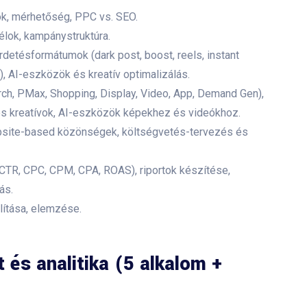
k, mérhetőség, PPC vs. SEO.
élok, kampánystruktúra.
detésformátumok (dark post, boost, reels, instant
), AI-eszközök és kreatív optimalizálás.
rch, PMax, Shopping, Display, Video, App, Demand Gen),
 és kreatívok, AI-eszközök képekhez és videókhoz.
website-based közönségek, költségvetés-tervezés és
CTR, CPC, CPM, CPA, ROAS), riportok készítése,
ás.
lítása, elemzése.
 és analitika (5 alkalom +