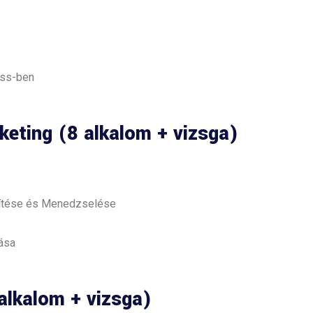
ess-ben
rketing (8 alkalom + vizsga)
ítése és Menedzselése
ása
alkalom + vizsga)