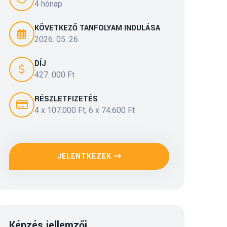
4 hónap
KÖVETKEZŐ TANFOLYAM INDULÁSA
2026. 05. 26.
DÍJ
427. 000 Ft
RÉSZLETFIZETÉS
4 x 107.000 Ft, 6 x 74.600 Ft
JELENTKEZEK
Képzés jellemzői