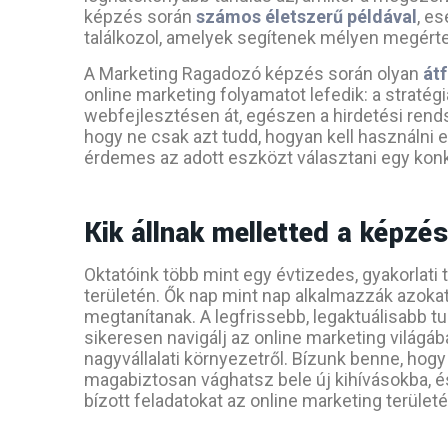
képzés során
számos életszerű példával
, e
találkozol, amelyek segítenek mélyen megérten
A Marketing Ragadozó képzés során olyan
át
online marketing folyamatot lefedik: a straté
webfejlesztésen át, egészen a hirdetési rend
hogy ne csak azt tudd, hogyan kell használni 
érdemes az adott eszközt választani egy konk
Kik állnak melletted a képzé
Oktatóink több mint egy évtizedes, gyakorlati
területén. Ők nap mint nap alkalmazzák azoka
megtanítanak. A legfrissebb, legaktuálisabb t
sikeresen navigálj az online marketing világába
nagyvállalati környezetről. Bízunk benne, ho
magabiztosan vághatsz bele új kihívásokba, é
bízott feladatokat az online marketing területé