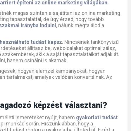
arriert építeni az online marketing világában.
tnék magas szinten elsajátítani az online marketing
ng tapasztalattal, de úgy érzed, hogy tovább
 szakmai irányba indulni
, nálunk megtalálod a
használható tudást kapsz
. Nincsenek tankönyvízű
rdetéseket állítasz be, weboldalakat optimalizálsz,
szakemberek, akik a saját tapasztalataikat adják át.
ni, hanem csinálni is akarnak.
ingesek, hogyan elemzel kampányokat, hogyan
an tartalmakat, amelyek valóban konvertálnak. Az
Ragadozó képzést választani?
életi ismereteket nyújt, hanem
gyakorlati tudást
api munkád során. Hiszünk abban, hogy a
tt tudást rögtön a gyakorlatba ülteted át. Ezért a