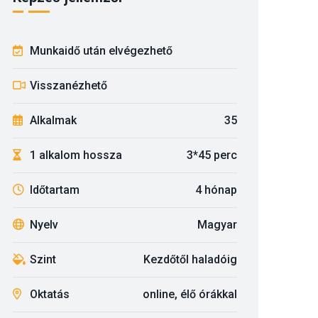
Munkaidő után elvégezhető
Visszanézhető
Alkalmak
35
1 alkalom hossza
3*45 perc
Időtartam
4 hónap
Nyelv
Magyar
Szint
Kezdőtől haladóig
Oktatás
online, élő órákkal