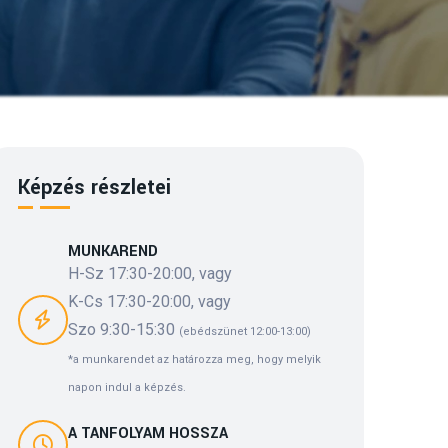
Képzés részletei
MUNKAREND
H-Sz 17:30-20:00, vagy
K-Cs 17:30-20:00, vagy
Szo 9:30-15:30
(ebédszünet 12:00-13:00)
*a munkarendet az határozza meg, hogy melyik
napon indul a képzés.
A TANFOLYAM HOSSZA