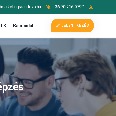
@marketingragadozo.hu
+36 70 216 9797
I.K.
Kapcsolat
JELENTKEZÉS
épzés