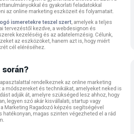
settanulmányokkal és gyakorlati feladatokkal
i az online marketing eszközeit és folyamatait.
fogó ismeretekre teszel szert
, amelyek a teljes
giai tervezéstől kezdve, a webdesignon és
szerek kezeléséig és az adatelemzésig. Célunk,
ezeket az eszközöket, hanem azt is, hogy miért
rét cél eléréséhez.
s során?
 tapasztalattal rendelkeznek az online marketing
t a módszereket és technikákat, amelyeket neked is
udást adják át, amelyre szükséged lesz ahhoz, hogy
n, legyen szó akár kisvállalati, startup vagy
gy a Marketing Ragadozó képzés segítségével
s hatékonyan, magas szinten végezheted el a rád
n.