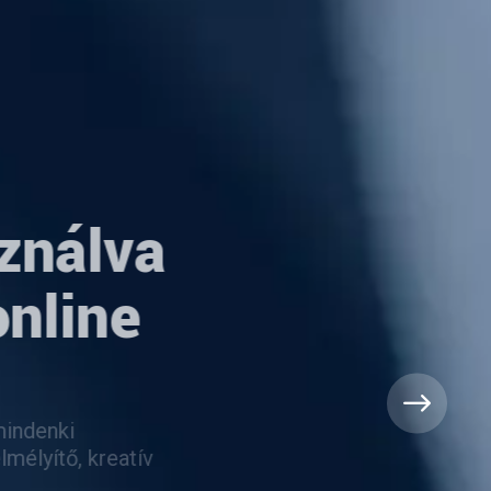
ználva
online
 mindenki
elmélyítő, kreatív