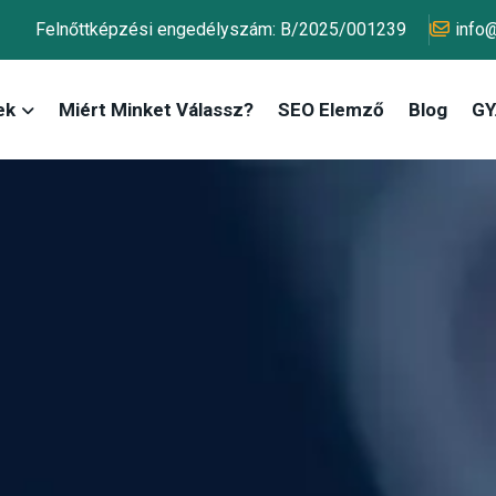
Felnőttképzési engedélyszám: B/2025/001239
info
ek
Miért Minket Válassz?
SEO Elemző
Blog
GY.