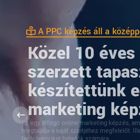
A PPC képzés áll a közép
Közel 10 éves 
szerzett tapas
készítettünk eg
marketing kép
Ez egy átfogó online marketing képzés, 
megtalálja a saját szintjéhez megfelelőt. 
tanfolyamokat haladók számára. .