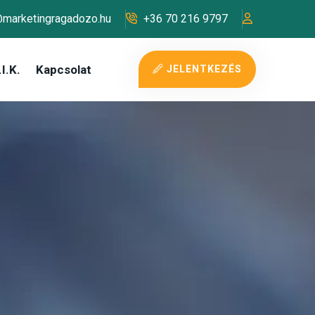
@marketingragadozo.hu
+36 70 216 9797
I.K.
Kapcsolat
JELENTKEZÉS