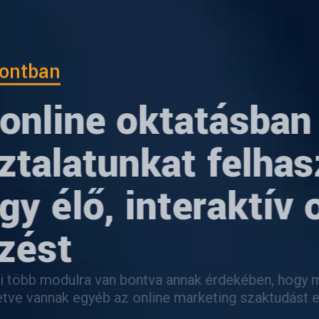
pontban
online oktatásban
ztalatunkat felhas
y élő, interaktív 
zést
ami több modulra van bontva annak érdekében, hogy
Illetve vannak egyéb az online marketing szaktudást 