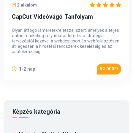
2 alkalom
CapCut Videóvágó Tanfolyam
Olyan átfogó ismeretekre teszel szert, amelyek a teljes
online marketing folyamatot lefedik: a stratégiai
tervezéstől kezdve, a webdesignon és webfejlesztésen
át, egészen a hirdetési rendszerek kezeléséig és az
adatelemzésig...
1-2 nap
52.000Ft
Képzés kategória