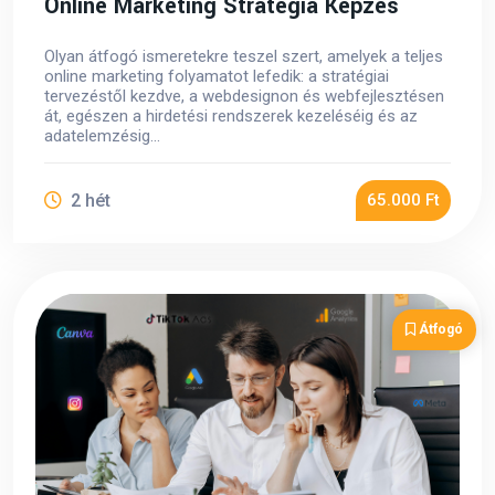
Online Marketing Stratégia Képzés
Olyan átfogó ismeretekre teszel szert, amelyek a teljes
online marketing folyamatot lefedik: a stratégiai
tervezéstől kezdve, a webdesignon és webfejlesztésen
át, egészen a hirdetési rendszerek kezeléséig és az
adatelemzésig...
2 hét
65.000 Ft
Átfogó