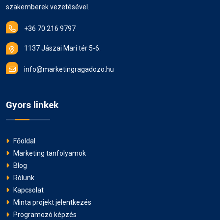
szakemberek vezetésével.
+36 70 216 9797
1137 Jászai Mari tér 5-6.
info@marketingragadozo.hu
Gyors linkek
Főoldal
Marketing tanfolyamok
Blog
Rólunk
Kapcsolat
Minta projekt jelentkezés
Programozó képzés