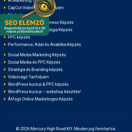
AI Marketing Tanfolyam
CapCut Videóvágó Tanfolyam
Marketing Animáció
Média és Brand Awareness Képzés
Online Marketing Stratégia Képzés
PPC képzés
Performance; Adat és Analitika Képzés
Social Media Marketing Képzés
Social Media és PPC Képzés
Stratégia és Branding képzés
Videóvágó Tanfolyam
WordPress kurzus & PPC képzés
WordPress kurzus – webshop készítés!
Átfogó Online Marketinges Képzés
© 2026 Mercury High Road Kft. Minden jog fenntartva.