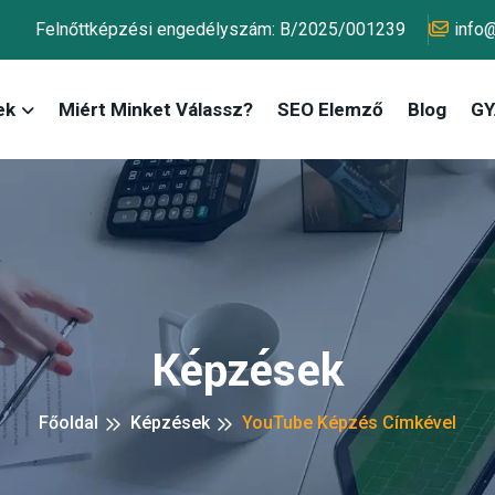
Felnőttképzési engedélyszám: B/2025/001239
info
ek
Miért Minket Válassz?
SEO Elemző
Blog
GY.
Képzések
Főoldal
Képzések
YouTube Képzés Címkével