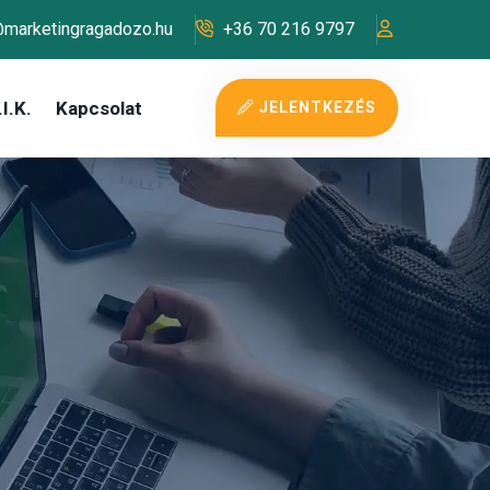
@marketingragadozo.hu
+36 70 216 9797
I.K.
Kapcsolat
JELENTKEZÉS