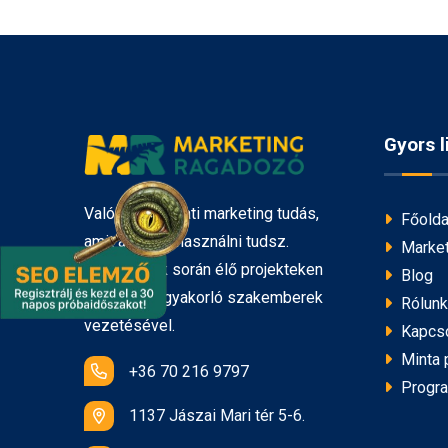
Gyors l
Valódi gyakorlati marketing tudás,
Főolda
amit azonnal használni tudsz.
Market
Képzéseink során élő projekteken
Blog
tanulhatsz, gyakorló szakemberek
Rólunk
vezetésével.
Kapcso
Minta p
+36 70 216 9797
Progr
1137 Jászai Mari tér 5-6.