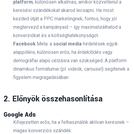
platform
, különösen alkalmas, amikor közvetlenül a
Marketing Állások
(3)
keresési szándékokat akarod lecsapni. Ha most
kezded útját a PPC marketingnek, fontos, hogy jól
megtervezd a kampányaid – így maximalizálhatod a
konverziókat és a költséghatékonyságot.
Legutóbbi cikkek
Facebook
Meta: a
social media
hirdetések egyik
alappillére, különösen erős, ha érdeklődés vagy
demográfiai alapú célzásra van szükséged. A platform
Nyáron Is Hozz Ügyfeleket SEO-
Val – 10 Bevált Módszer Nyári
dinamikus formátumai (pl. videók, carousel) segítenek a
SEO
figyelem megragadásában.
2026. 08. 05.
Augusztusi Marketing: 20
2. Előnyök összehasonlítása
Feladat, Amit Még A Nyár Végén
El Kell Végezni
Google Ads
2026. 07. 29.
Kifejezetten erős, ha a felhasználók aktívan keresnek –
Hogyan Építs Erős
magas konverziós szándék.
Márkaidentitást Kis Budget