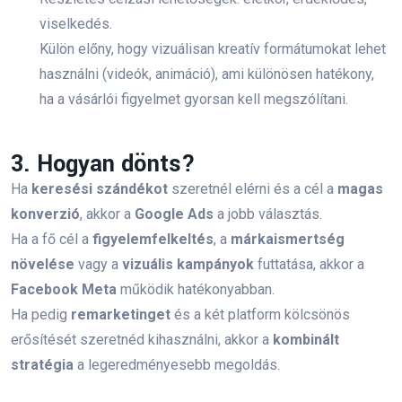
Népszerű címkék
viselkedés.
Külön előny, hogy vizuálisan kreatív formátumokat lehet
használni (videók, animáció), ami különösen hatékony,
Legjobb marketing képzés
ha a vásárlói figyelmet gyorsan kell megszólítani.
Marketing képzés
3. Hogyan dönts?
Online marketing képzés
online marketing
Ha
keresési szándékot
szeretnél elérni és a cél a
magas
marketing képzés
siker
konverzió
, akkor a
Google Ads
a jobb választás.
Ha a fő cél a
figyelemfelkeltés
, a
márkaismertség
SEO szakértő karrier
Online marketinges
növelése
vagy a
vizuális kampányok
futtatása, akkor a
Facebook Meta
működik hatékonyabban.
ppc képzés
social media marketing
Ha pedig
remarketinget
és a két platform kölcsönös
online marketing stratégia
startup
erősítését szeretnéd kihasználni, akkor a
kombinált
stratégia
a legeredményesebb megoldás.
kezdő lépések
facebook
figma