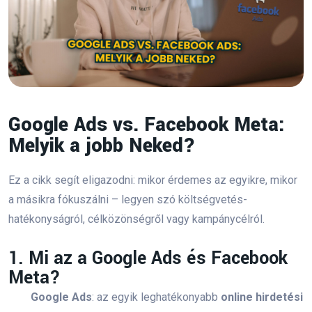
Kategóriák
Marketing
(46)
Stratégia & Branding
(2)
Google Ads vs. Facebook Meta:
SEO & Tartalom
(7)
Melyik a jobb Neked?
PPC & Hirdetések
(5)
Ez a cikk segít eligazodni: mikor érdemes az egyikre, mikor
Eszközök & Automatizálás
(3)
a másikra fókuszálni – legyen szó költségvetés-
hatékonyságról, célközönségről vagy kampánycélról.
Social Media & Influencer
(3)
1. Mi az a Google Ads és Facebook
Marketing Képzés & Tippek
(13)
Meta?
Digital Marketing Tanfolyam
(2)
Google Ads
: az egyik leghatékonyabb
online hirdetési