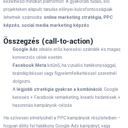
kezelhesd mindkét platformot. A gyakorlati tudás, élő
tartalommarketing
CTA
landing page
projekteken alapuló tanulás előnyei kulcsfontosságúak
lehetnek számodra:
online marketing stratégia
,
PPC
Hírlevél
AI
Google Ads
teszt
képzés
,
social media marketing képzés
.
videómarketing
chatbot
Összegzés (call-to-action)
marketing automatizálás
PPC képzés
Google Ads
ideális erős keresési szándék és magas
konverziós célok esetén.
Marketing Animáció
webshop
Facebook Meta
kitűnő, ha vizuális hatékonysággal,
Influencer marketing
költészet napja
brandépítéssel vagy figyelemfelkeltéssel szeretnél
dolgozni.
Facebook Ads
Marketing eszközök
A
legjobb stratégia gyakran a kombináció
: Google
keresés + Facebook remarketing, kreatív hirdetések +
Digitális stratégia
Online marketing hibák
hasonmás kampányok-célzás.
Digitális marketing stratégia
Márkaépítés
Ha szívesen elmélyülnél a PPC kampányok részleteiben –
Marketingstratégia
Online Márkaidentitás
hogyan állíts fel hatékony Google Ads kampányt, vagy