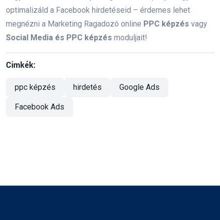
optimalizáld a Facebook hirdetéseid – érdemes lehet
Tartalommarketing
Keresőoptimalizálás
megnézni a Marketing Ragadozó online
PPC képzés
vagy
Social Media és PPC képzés
moduljait!
Márkastratégia
Vizuális identitás
Célközönség meghatározása
Marketing
Cimkék:
Üzleti siker
Webáruház
ppc képzés
hirdetés
Google Ads
Facebook Ads
Közösségi média marketing
Branding
Digitális marketing
Vevőelégedettség
Átfogó Online Marketing képzés
digitális marketing
online marketing tanfolyam