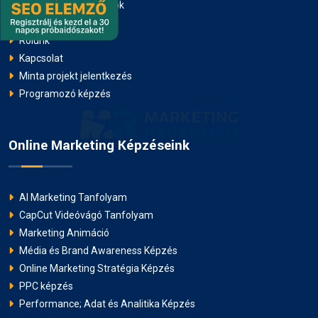
Marketing tanfolyamok
weboldal fejlesztés
technikai SEO
Blog
Rólunk
weboldal gyorsítás
WordPress tippek
Kapcsolat
SEO audit
weboldal optimalizálás
Minta projekt jelentkezés
Programozó képzés
organikus marketing
fizetett marketing
keresőoptimalizálás
Online Marketing Képzéseink
digitális marketing stratégia
ROI
AI Marketing Tanfolyam
marketing tippek
CapCut Videóvágó Tanfolyam
Marketing Animáció
közösségi média marketing
Média és Brand Awareness Képzés
Online Marketing Stratégia Képzés
marketing egyensúly
PPC képzés
Performance; Adat és Analitika Képzés
Mesterséges Intelligencia