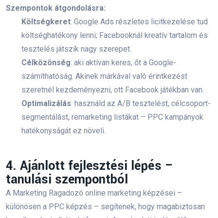
piackutatás
online elérés
Szempontok átgondolásra:
Költségkeret
: Google Ads részletes licitkezelése tud
online marketinges
költséghatékony lenni; Facebooknál kreatív tartalom és
tesztelés játszik nagy szerepet.
Online marketing szakma
SEO
Célközönség
: aki aktívan keres, őt a Google-
Online marketing stratégia
számíthatóság. Akinek márkával való érintkezést
szeretnél kezdeményezni, ott Facebook játékban van.
Facebook posztok
Optimalizálás
: használd az A/B tesztelést, célcsoport-
segmentálást, remarketing listákat – PPC kampányok
Mesterséges intelligencia
hatékonyságát ez növeli.
Online marketing
WordPress
weboldal
4. Ajánlott fejlesztési lépés –
mesterséges intelligencia
tanulási szempontból
online marketing képzés
hirdetés
ppc
A Marketing Ragadozó online marketing képzései –
különösen a PPC képzés – segítenek, hogy magabiztosan
Facebook
Tiktok
Social Media