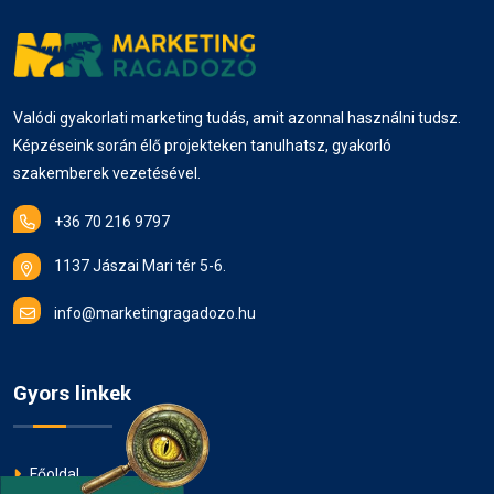
Meta hirdetések
marketing stratégia
SWOT-analízis
Buyer Persona
UX kutatás
marketing oktatás
Valódi gyakorlati marketing tudás, amit azonnal használni tudsz.
Képzéseink során élő projekteken tanulhatsz, gyakorló
hirdetés optimalizálás
konverzió növelés
szakemberek vezetésével.
remarketing
retargeting
PPC
+36 70 216 9797
PPC kampány
Facebook hirdetés
1137 Jászai Mari tér 5-6.
Instagram hirdetés
konverzióoptimalizálás
info@marketingragadozo.hu
online hirdetés
remarketing pixel
Gyors linkek
adat és analitika
weboldal sebesség
teljesítményoptimalizálás
Főoldal