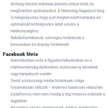
Mellett
Költség-haszon arányban jelentős előnyt kínál, ha
2026. 07. 24.
megfelelően optimalizálod. A Marketing Ragadozó blog
is hangsúlyozza, hogy a jól megtervezett kampány és
Nyári Marketingstratégia: Így
optimalizált költségvetés lehet a kulcs a
Alapozd Meg Az Őszi Sikereket
hatékonysághoz.
2026. 07. 15.
Reklámformátumok: szöveges hirdetések a
keresésben és display-hirdetések.
Facebook
Meta
Kiemelkedően erős a figyelemfelkeltésben és a
márkaismertség építésében, különösen új termékek
Kövess minket
vagy kampányok esetén.
Trend: a közösségi média hirdetések világa
folyamatosan változik – érdemes tudatosan választani
a platformot, mert nem mindig a régi motoros működik a
legjobban.
Részletes célzási lehetőségek: életkor, érdeklődés,