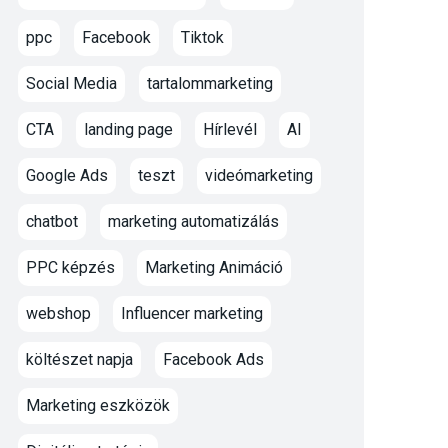
ppc
Facebook
Tiktok
Social Media
tartalommarketing
CTA
landing page
Hírlevél
AI
Google Ads
teszt
videómarketing
chatbot
marketing automatizálás
PPC képzés
Marketing Animáció
webshop
Influencer marketing
költészet napja
Facebook Ads
Marketing eszközök