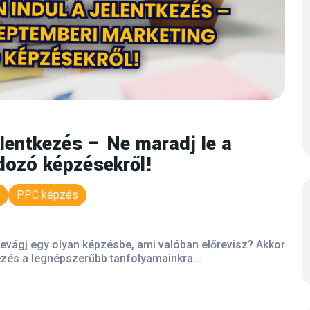
lentkezés – Ne maradj le a
dozó képzésekről!
PPC képzés
evágj egy olyan képzésbe, ami valóban előrevisz? Akkor
kezés a legnépszerűbb tanfolyamainkra...