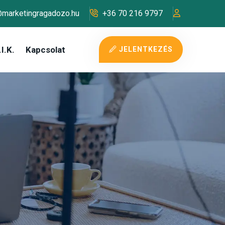
@marketingragadozo.hu
+36 70 216 9797
I.K.
Kapcsolat
JELENTKEZÉS