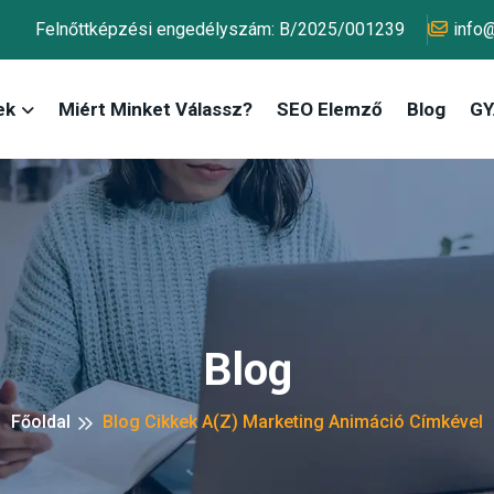
Felnőttképzési engedélyszám: B/2025/001239
info
ek
Miért Minket Válassz?
SEO Elemző
Blog
GY.
Blog
Főoldal
Blog Cikkek A(z) Marketing Animáció Címkével