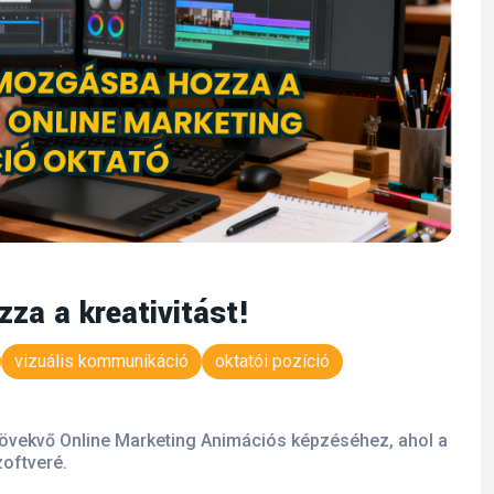
za a kreativitást!
vizuális kommunikáció
oktatói pozíció
növekvő Online Marketing Animációs képzéséhez, ahol a
oftveré.