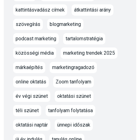
kattintásvadász címek
átkattintási arány
szövegírás
blogmarketing
podcast marketing
tartalomstratégia
közösségi média
marketing trendek 2025
márkaépítés
marketingragadozó
online oktatás
Zoom tanfolyam
év végi szünet
oktatási szünet
téli szünet
tanfolyam folytatása
oktatási naptár
ünnepi időszak
új év indulás
tanulás online