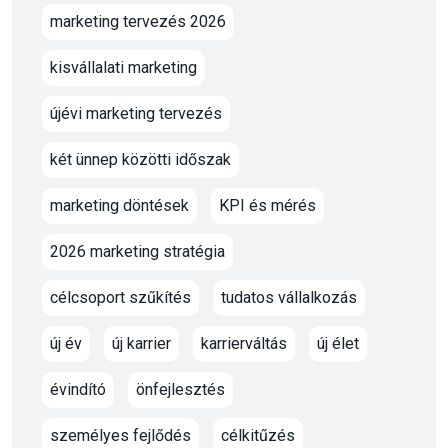
marketing tervezés 2026
kisvállalati marketing
újévi marketing tervezés
két ünnep közötti időszak
marketing döntések
KPI és mérés
2026 marketing stratégia
célcsoport szűkítés
tudatos vállalkozás
új év
új karrier
karrierváltás
új élet
évindító
önfejlesztés
személyes fejlődés
célkitűzés