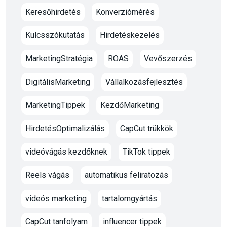
Keresőhirdetés
Konverziómérés
Kulcsszókutatás
Hirdetéskezelés
MarketingStratégia
ROAS
Vevőszerzés
DigitálisMarketing
Vállalkozásfejlesztés
MarketingTippek
KezdőMarketing
HirdetésOptimalizálás
CapCut trükkök
videóvágás kezdőknek
TikTok tippek
Reels vágás
automatikus feliratozás
videós marketing
tartalomgyártás
CapCut tanfolyam
influencer tippek