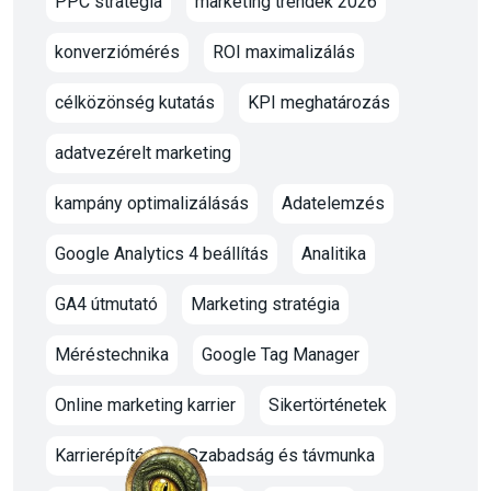
PPC stratégia
marketing trendek 2026
konverziómérés
ROI maximalizálás
célközönség kutatás
KPI meghatározás
adatvezérelt marketing
kampány optimalizálásás
Adatelemzés
Google Analytics 4 beállítás
Analitika
GA4 útmutató
Marketing stratégia
Méréstechnika
Google Tag Manager
Online marketing karrier
Sikertörténetek
Karrierépítés
Szabadság és távmunka