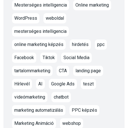
Mesterséges intelligencia
Online marketing
WordPress
weboldal
mesterséges intelligencia
online marketing képzés
hirdetés
ppc
Facebook
Tiktok
Social Media
tartalommarketing
CTA
landing page
Hírlevél
AI
Google Ads
teszt
videómarketing
chatbot
marketing automatizálás
PPC képzés
Marketing Animáció
webshop