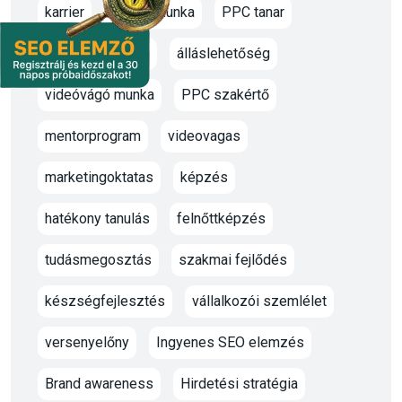
karrier
oktato munka
PPC tanar
marketing oktató
álláslehetőség
videóvágó munka
PPC szakértő
mentorprogram
videovagas
marketingoktatas
képzés
hatékony tanulás
felnőttképzés
tudásmegosztás
szakmai fejlődés
készségfejlesztés
vállalkozói szemlélet
versenyelőny
Ingyenes SEO elemzés
Brand awareness
Hirdetési stratégia