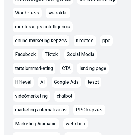
WordPress
weboldal
mesterséges intelligencia
online marketing képzés
hirdetés
ppc
Facebook
Tiktok
Social Media
tartalommarketing
CTA
landing page
Hírlevél
AI
Google Ads
teszt
videómarketing
chatbot
marketing automatizálás
PPC képzés
Marketing Animáció
webshop