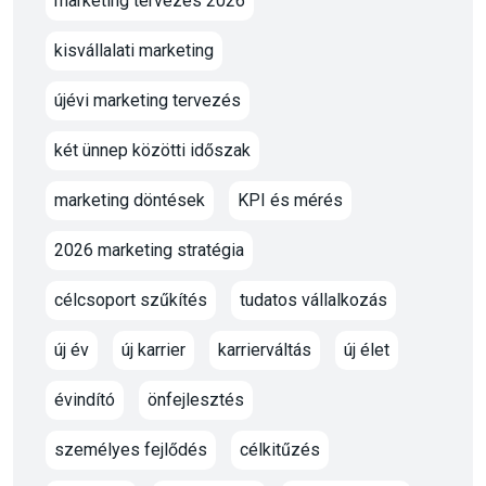
marketing tervezés 2026
kisvállalati marketing
újévi marketing tervezés
két ünnep közötti időszak
marketing döntések
KPI és mérés
2026 marketing stratégia
célcsoport szűkítés
tudatos vállalkozás
új év
új karrier
karrierváltás
új élet
évindító
önfejlesztés
személyes fejlődés
célkitűzés