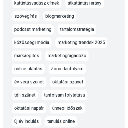
kattintásvadász címek
átkattintási arány
szövegírás
blogmarketing
podcast marketing
tartalomstratégia
közösségi média
marketing trendek 2025
márkaépítés
marketingragadozó
online oktatás
Zoom tanfolyam
év végi szünet
oktatási szünet
téli szünet
tanfolyam folytatása
oktatási naptár
ünnepi időszak
új év indulás
tanulás online