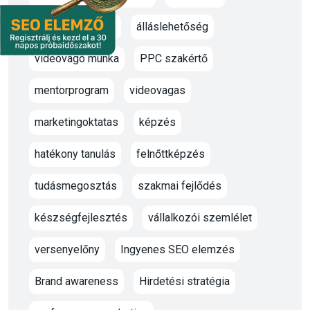
marketing oktató
álláslehetőség
videóvágó munka
PPC szakértő
mentorprogram
videovagas
marketingoktatas
képzés
hatékony tanulás
felnőttképzés
tudásmegosztás
szakmai fejlődés
készségfejlesztés
vállalkozói szemlélet
versenyelőny
Ingyenes SEO elemzés
Brand awareness
Hirdetési stratégia