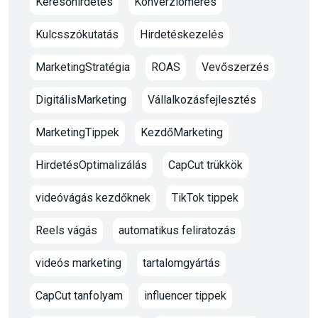
Keresőhirdetés
Konverziómérés
Kulcsszókutatás
Hirdetéskezelés
MarketingStratégia
ROAS
Vevőszerzés
DigitálisMarketing
Vállalkozásfejlesztés
MarketingTippek
KezdőMarketing
HirdetésOptimalizálás
CapCut trükkök
videóvágás kezdőknek
TikTok tippek
Reels vágás
automatikus feliratozás
videós marketing
tartalomgyártás
CapCut tanfolyam
influencer tippek