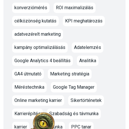
konverziómérés
ROI maximalizálás
célközönség kutatás
KPI meghatározás
adatvezérelt marketing
kampány optimalizálásás
Adatelemzés
Google Analytics 4 beállítás
Analitika
GA4 útmutató
Marketing stratégia
Méréstechnika
Google Tag Manager
Online marketing karrier
Sikertörténetek
Karrierépítés
Szabadság és távmunka
karrier
oktato munka
PPC tanar