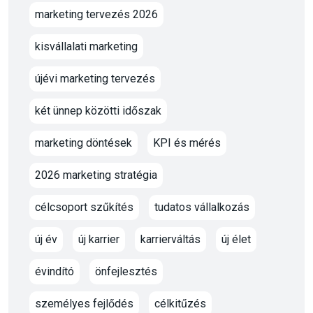
marketing tervezés 2026
kisvállalati marketing
újévi marketing tervezés
két ünnep közötti időszak
marketing döntések
KPI és mérés
2026 marketing stratégia
célcsoport szűkítés
tudatos vállalkozás
új év
új karrier
karrierváltás
új élet
évindító
önfejlesztés
személyes fejlődés
célkitűzés