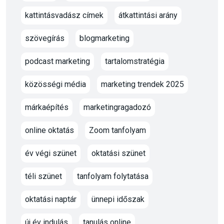
kattintásvadász címek
átkattintási arány
szövegírás
blogmarketing
podcast marketing
tartalomstratégia
közösségi média
marketing trendek 2025
márkaépítés
marketingragadozó
online oktatás
Zoom tanfolyam
év végi szünet
oktatási szünet
téli szünet
tanfolyam folytatása
oktatási naptár
ünnepi időszak
új év indulás
tanulás online