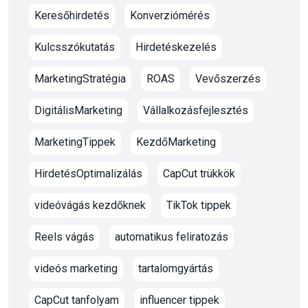
Keresőhirdetés
Konverziómérés
Kulcsszókutatás
Hirdetéskezelés
MarketingStratégia
ROAS
Vevőszerzés
DigitálisMarketing
Vállalkozásfejlesztés
MarketingTippek
KezdőMarketing
HirdetésOptimalizálás
CapCut trükkök
videóvágás kezdőknek
TikTok tippek
Reels vágás
automatikus feliratozás
videós marketing
tartalomgyártás
CapCut tanfolyam
influencer tippek