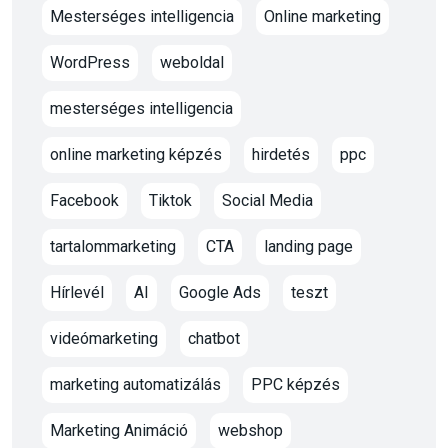
Mesterséges intelligencia
Online marketing
WordPress
weboldal
mesterséges intelligencia
online marketing képzés
hirdetés
ppc
Facebook
Tiktok
Social Media
tartalommarketing
CTA
landing page
Hírlevél
AI
Google Ads
teszt
videómarketing
chatbot
marketing automatizálás
PPC képzés
Marketing Animáció
webshop