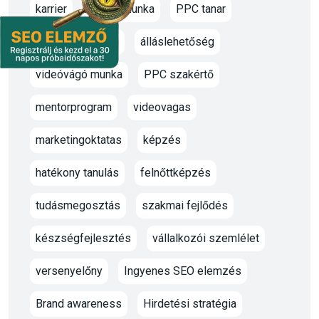
karrier
oktato munka
PPC tanar
marketing oktató
álláslehetőség
videóvágó munka
PPC szakértő
mentorprogram
videovagas
marketingoktatas
képzés
hatékony tanulás
felnőttképzés
tudásmegosztás
szakmai fejlődés
készségfejlesztés
vállalkozói szemlélet
versenyelőny
Ingyenes SEO elemzés
Brand awareness
Hirdetési stratégia