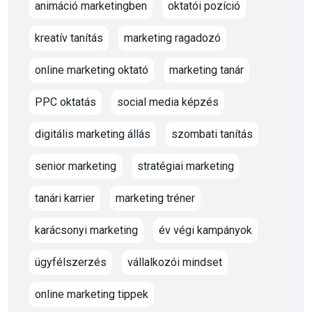
animáció marketingben
oktatói pozíció
kreatív tanítás
marketing ragadozó
online marketing oktató
marketing tanár
PPC oktatás
social media képzés
digitális marketing állás
szombati tanítás
senior marketing
stratégiai marketing
tanári karrier
marketing tréner
karácsonyi marketing
év végi kampányok
ügyfélszerzés
vállalkozói mindset
online marketing tippek