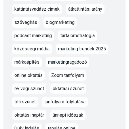
kattintásvadász címek
átkattintási arány
szövegírás
blogmarketing
podcast marketing
tartalomstratégia
közösségi média
marketing trendek 2025
márkaépítés
marketingragadozó
online oktatás
Zoom tanfolyam
év végi szünet
oktatási szünet
téli szünet
tanfolyam folytatása
oktatási naptár
ünnepi időszak
új év indulás
tanulás online