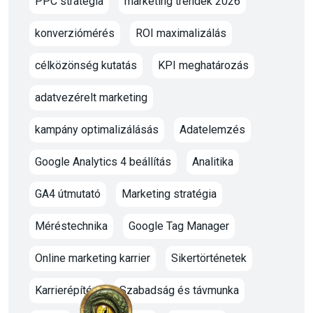
PPC stratégia
marketing trendek 2026
konverziómérés
ROI maximalizálás
célközönség kutatás
KPI meghatározás
adatvezérelt marketing
kampány optimalizálásás
Adatelemzés
Google Analytics 4 beállítás
Analitika
GA4 útmutató
Marketing stratégia
Méréstechnika
Google Tag Manager
Online marketing karrier
Sikertörténetek
Karrierépítés
Szabadság és távmunka