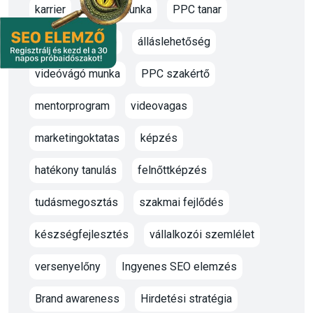
karrier
oktato munka
PPC tanar
marketing oktató
álláslehetőség
videóvágó munka
PPC szakértő
mentorprogram
videovagas
marketingoktatas
képzés
hatékony tanulás
felnőttképzés
tudásmegosztás
szakmai fejlődés
készségfejlesztés
vállalkozói szemlélet
versenyelőny
Ingyenes SEO elemzés
Brand awareness
Hirdetési stratégia