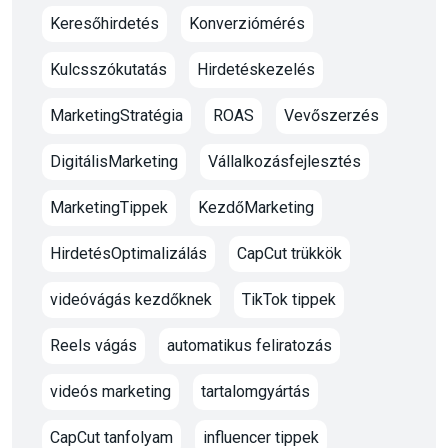
Keresőhirdetés
Konverziómérés
Kulcsszókutatás
Hirdetéskezelés
MarketingStratégia
ROAS
Vevőszerzés
DigitálisMarketing
Vállalkozásfejlesztés
MarketingTippek
KezdőMarketing
HirdetésOptimalizálás
CapCut trükkök
videóvágás kezdőknek
TikTok tippek
Reels vágás
automatikus feliratozás
videós marketing
tartalomgyártás
CapCut tanfolyam
influencer tippek