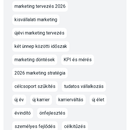
marketing tervezés 2026
kisvállalati marketing
újévi marketing tervezés
két ünnep közötti időszak
marketing döntések
KPI és mérés
2026 marketing stratégia
célcsoport szűkítés
tudatos vállalkozás
új év
új karrier
karrierváltás
új élet
évindító
önfejlesztés
személyes fejlődés
célkitűzés