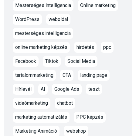
Mesterséges intelligencia
Online marketing
WordPress
weboldal
mesterséges intelligencia
online marketing képzés
hirdetés
ppc
Facebook
Tiktok
Social Media
tartalommarketing
CTA
landing page
Hírlevél
AI
Google Ads
teszt
videómarketing
chatbot
marketing automatizálás
PPC képzés
Marketing Animáció
webshop