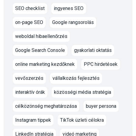
SEO checklist
ingyenes SEO
on-page SEO
Google rangsorolás
weboldal hibaellenőrzés
Google Search Console
gyakorlati oktatás
online marketing kezdőknek
PPC hirdetések
vevőszerzés
vállalkozás fejlesztés
interaktív órák
közösségi média stratégia
célközönség meghatározása
buyer persona
Instagram tippek
TikTok üzleti célokra
LinkedIn stratégia
videó marketing