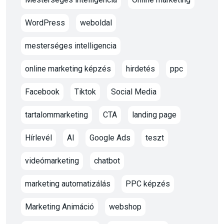
WordPress
weboldal
mesterséges intelligencia
online marketing képzés
hirdetés
ppc
Facebook
Tiktok
Social Media
tartalommarketing
CTA
landing page
Hírlevél
AI
Google Ads
teszt
videómarketing
chatbot
marketing automatizálás
PPC képzés
Marketing Animáció
webshop