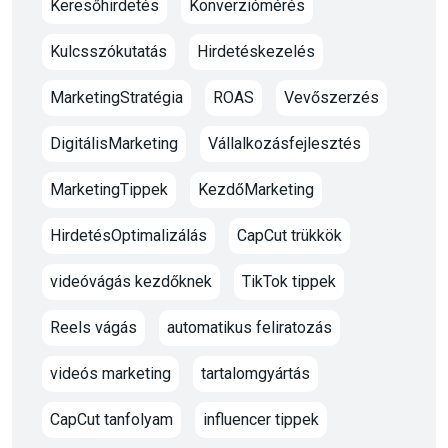
Keresőhirdetés
Konverziómérés
Kulcsszókutatás
Hirdetéskezelés
MarketingStratégia
ROAS
Vevőszerzés
DigitálisMarketing
Vállalkozásfejlesztés
MarketingTippek
KezdőMarketing
HirdetésOptimalizálás
CapCut trükkök
videóvágás kezdőknek
TikTok tippek
Reels vágás
automatikus feliratozás
videós marketing
tartalomgyártás
CapCut tanfolyam
influencer tippek