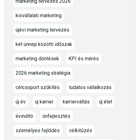
marketing tervezés 2026
kisvállalati marketing
újévi marketing tervezés
két ünnep közötti időszak
marketing döntések
KPI és mérés
2026 marketing stratégia
célcsoport szűkítés
tudatos vállalkozás
új év
új karrier
karrierváltás
új élet
évindító
önfejlesztés
személyes fejlődés
célkitűzés