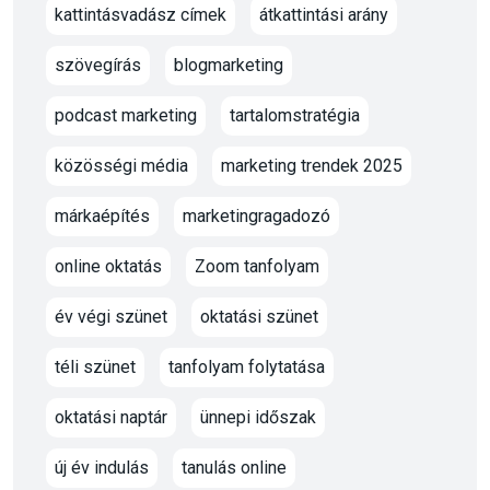
kattintásvadász címek
átkattintási arány
szövegírás
blogmarketing
podcast marketing
tartalomstratégia
közösségi média
marketing trendek 2025
márkaépítés
marketingragadozó
online oktatás
Zoom tanfolyam
év végi szünet
oktatási szünet
téli szünet
tanfolyam folytatása
oktatási naptár
ünnepi időszak
új év indulás
tanulás online