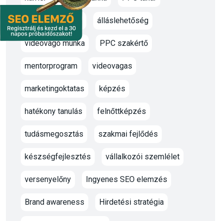
marketing oktató
álláslehetőség
videóvágó munka
PPC szakértő
mentorprogram
videovagas
marketingoktatas
képzés
hatékony tanulás
felnőttképzés
tudásmegosztás
szakmai fejlődés
készségfejlesztés
vállalkozói szemlélet
versenyelőny
Ingyenes SEO elemzés
Brand awareness
Hirdetési stratégia