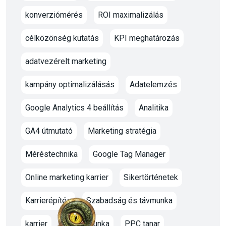
konverziómérés
ROI maximalizálás
célközönség kutatás
KPI meghatározás
adatvezérelt marketing
kampány optimalizálásás
Adatelemzés
Google Analytics 4 beállítás
Analitika
GA4 útmutató
Marketing stratégia
Méréstechnika
Google Tag Manager
Online marketing karrier
Sikertörténetek
Karrierépítés
Szabadság és távmunka
karrier
oktato munka
PPC tanar