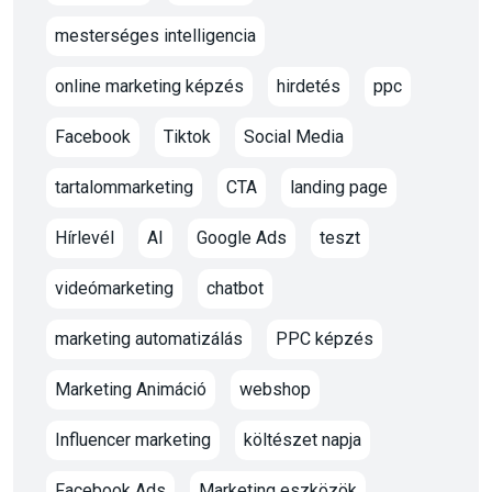
mesterséges intelligencia
online marketing képzés
hirdetés
ppc
Facebook
Tiktok
Social Media
tartalommarketing
CTA
landing page
Hírlevél
AI
Google Ads
teszt
videómarketing
chatbot
marketing automatizálás
PPC képzés
Marketing Animáció
webshop
Influencer marketing
költészet napja
Facebook Ads
Marketing eszközök