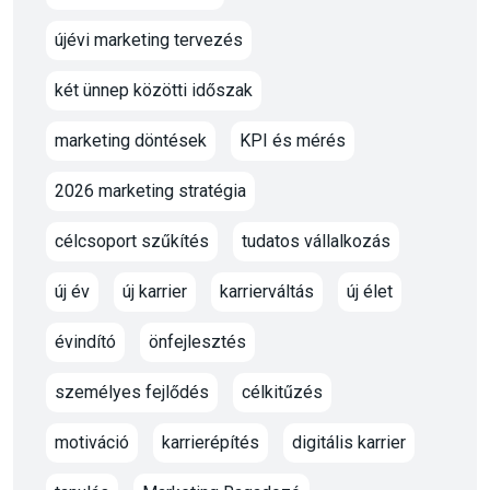
újévi marketing tervezés
két ünnep közötti időszak
marketing döntések
KPI és mérés
2026 marketing stratégia
célcsoport szűkítés
tudatos vállalkozás
új év
új karrier
karrierváltás
új élet
évindító
önfejlesztés
személyes fejlődés
célkitűzés
motiváció
karrierépítés
digitális karrier