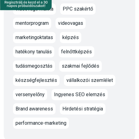
videóvágó munka
PPC szakértő
mentorprogram
videovagas
marketingoktatas
képzés
hatékony tanulás
felnőttképzés
tudásmegosztás
szakmai fejlődés
készségfejlesztés
vállalkozói szemlélet
versenyelőny
Ingyenes SEO elemzés
Brand awareness
Hirdetési stratégia
performance-marketing