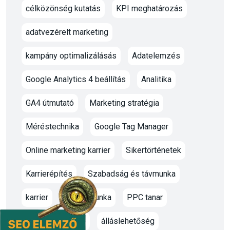
célközönség kutatás
KPI meghatározás
adatvezérelt marketing
kampány optimalizálásás
Adatelemzés
Google Analytics 4 beállítás
Analitika
GA4 útmutató
Marketing stratégia
Méréstechnika
Google Tag Manager
Online marketing karrier
Sikertörténetek
Karrierépítés
Szabadság és távmunka
karrier
oktato munka
PPC tanar
marketing oktató
álláslehetőség