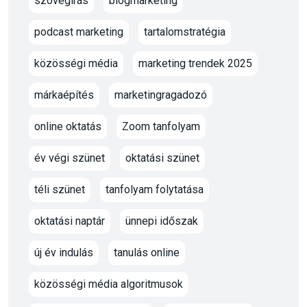
szövegírás
blogmarketing
podcast marketing
tartalomstratégia
közösségi média
marketing trendek 2025
márkaépítés
marketingragadozó
online oktatás
Zoom tanfolyam
év végi szünet
oktatási szünet
téli szünet
tanfolyam folytatása
oktatási naptár
ünnepi időszak
új év indulás
tanulás online
közösségi média algoritmusok