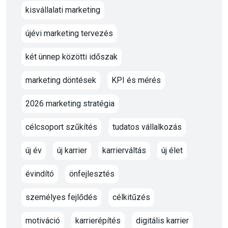
kisvállalati marketing
újévi marketing tervezés
két ünnep közötti időszak
marketing döntések
KPI és mérés
2026 marketing stratégia
célcsoport szűkítés
tudatos vállalkozás
új év
új karrier
karrierváltás
új élet
évindító
önfejlesztés
személyes fejlődés
célkitűzés
motiváció
karrierépítés
digitális karrier