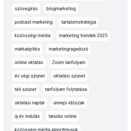
szövegírás
blogmarketing
podcast marketing
tartalomstratégia
közösségi média
marketing trendek 2025
márkaépítés
marketingragadozó
online oktatás
Zoom tanfolyam
év végi szünet
oktatási szünet
téli szünet
tanfolyam folytatása
oktatási naptár
ünnepi időszak
új év indulás
tanulás online
közösségi média algoritmusok