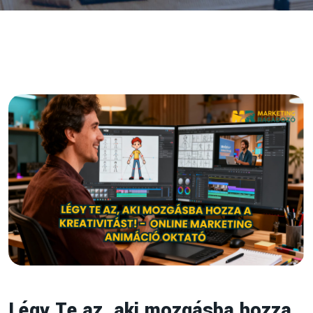
Légy Te az, aki mozgásba hozza