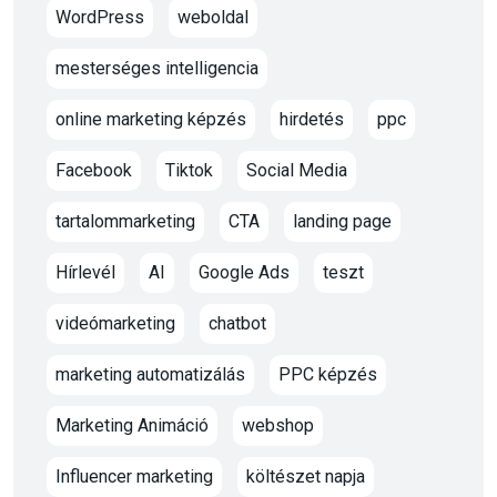
WordPress
weboldal
mesterséges intelligencia
online marketing képzés
hirdetés
ppc
Facebook
Tiktok
Social Media
tartalommarketing
CTA
landing page
Hírlevél
AI
Google Ads
teszt
videómarketing
chatbot
marketing automatizálás
PPC képzés
Marketing Animáció
webshop
Influencer marketing
költészet napja