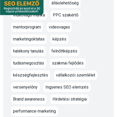
marketing oktató
álláslehetőség
videóvágó munka
PPC szakértő
mentorprogram
videovagas
marketingoktatas
képzés
hatékony tanulás
felnőttképzés
tudásmegosztás
szakmai fejlődés
készségfejlesztés
vállalkozói szemlélet
versenyelőny
Ingyenes SEO elemzés
Brand awareness
Hirdetési stratégia
performance-marketing