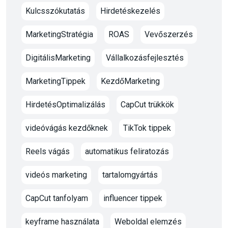
Kulcsszókutatás
Hirdetéskezelés
MarketingStratégia
ROAS
Vevőszerzés
DigitálisMarketing
Vállalkozásfejlesztés
MarketingTippek
KezdőMarketing
HirdetésOptimalizálás
CapCut trükkök
videóvágás kezdőknek
TikTok tippek
Reels vágás
automatikus feliratozás
videós marketing
tartalomgyártás
CapCut tanfolyam
influencer tippek
keyframe használata
Weboldal elemzés