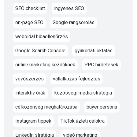
SEO checklist
ingyenes SEO
on-page SEO
Google rangsorolás
weboldal hibaellenőrzés
Google Search Console
gyakorlati oktatás
online marketing kezdőknek
PPC hirdetések
vevőszerzés
vállalkozás fejlesztés
interaktív órák
közösségi média stratégia
célközönség meghatározása
buyer persona
Instagram tippek
TikTok üzleti célokra
LinkedIn stratégia
videó marketing