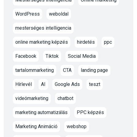
WordPress
weboldal
mesterséges intelligencia
online marketing képzés
hirdetés
ppc
Facebook
Tiktok
Social Media
tartalommarketing
CTA
landing page
Hírlevél
AI
Google Ads
teszt
videómarketing
chatbot
marketing automatizálás
PPC képzés
Marketing Animáció
webshop