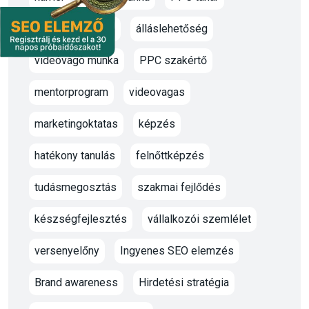
marketing oktató
álláslehetőség
videóvágó munka
PPC szakértő
mentorprogram
videovagas
marketingoktatas
képzés
hatékony tanulás
felnőttképzés
tudásmegosztás
szakmai fejlődés
készségfejlesztés
vállalkozói szemlélet
versenyelőny
Ingyenes SEO elemzés
Brand awareness
Hirdetési stratégia