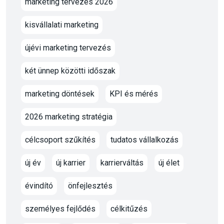
marketing tervezés 2026
kisvállalati marketing
újévi marketing tervezés
két ünnep közötti időszak
marketing döntések
KPI és mérés
2026 marketing stratégia
célcsoport szűkítés
tudatos vállalkozás
új év
új karrier
karrierváltás
új élet
évindító
önfejlesztés
személyes fejlődés
célkitűzés