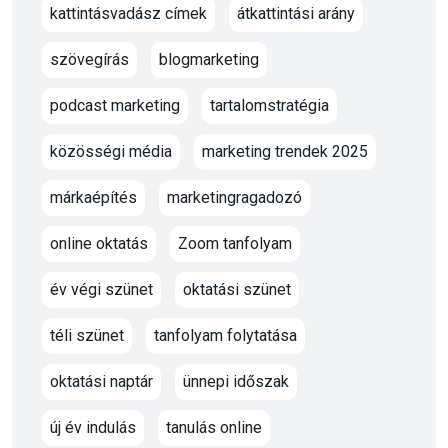
kattintásvadász címek
átkattintási arány
szövegírás
blogmarketing
podcast marketing
tartalomstratégia
közösségi média
marketing trendek 2025
márkaépítés
marketingragadozó
online oktatás
Zoom tanfolyam
év végi szünet
oktatási szünet
téli szünet
tanfolyam folytatása
oktatási naptár
ünnepi időszak
új év indulás
tanulás online