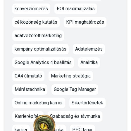
konverziómérés
ROI maximalizálás
célközönség kutatás
KPI meghatározás
adatvezérelt marketing
kampány optimalizálásás
Adatelemzés
Google Analytics 4 beállítás
Analitika
GA4 útmutató
Marketing stratégia
Méréstechnika
Google Tag Manager
Online marketing karrier
Sikertörténetek
Karrierépítés
Szabadság és távmunka
karrier
oktato munka
PPC tanar