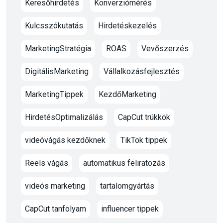
Keresőhirdetés
Konverziómérés
Kulcsszókutatás
Hirdetéskezelés
MarketingStratégia
ROAS
Vevőszerzés
DigitálisMarketing
Vállalkozásfejlesztés
MarketingTippek
KezdőMarketing
HirdetésOptimalizálás
CapCut trükkök
videóvágás kezdőknek
TikTok tippek
Reels vágás
automatikus feliratozás
videós marketing
tartalomgyártás
CapCut tanfolyam
influencer tippek