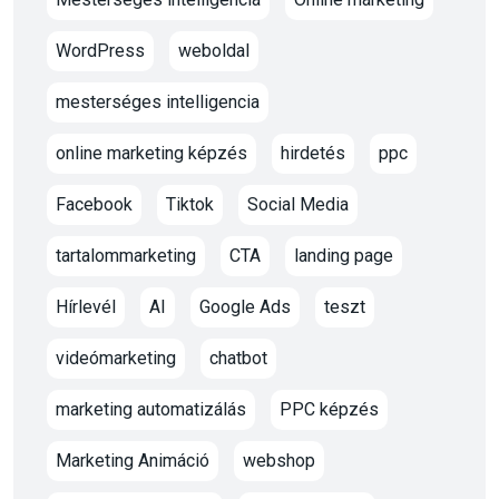
WordPress
weboldal
mesterséges intelligencia
online marketing képzés
hirdetés
ppc
Facebook
Tiktok
Social Media
tartalommarketing
CTA
landing page
Hírlevél
AI
Google Ads
teszt
videómarketing
chatbot
marketing automatizálás
PPC képzés
Marketing Animáció
webshop