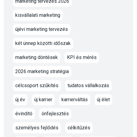
marketing tervezés 2026
kisvállalati marketing
újévi marketing tervezés
két ünnep közötti időszak
marketing döntések
KPI és mérés
2026 marketing stratégia
célcsoport szűkítés
tudatos vállalkozás
új év
új karrier
karrierváltás
új élet
évindító
önfejlesztés
személyes fejlődés
célkitűzés