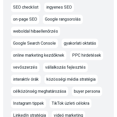
SEO checklist
ingyenes SEO
on-page SEO
Google rangsorolás
weboldal hibaellenőrzés
Google Search Console
gyakorlati oktatás
online marketing kezdőknek
PPC hirdetések
vevőszerzés
vállalkozás fejlesztés
interaktív órák
közösségi média stratégia
célközönség meghatározása
buyer persona
Instagram tippek
TikTok üzleti célokra
LinkedIn stratégia
videó marketing