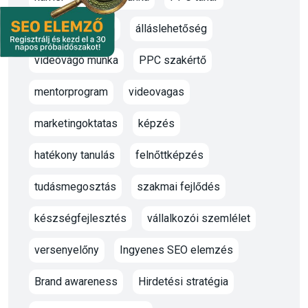
marketing oktató
álláslehetőség
videóvágó munka
PPC szakértő
mentorprogram
videovagas
marketingoktatas
képzés
hatékony tanulás
felnőttképzés
tudásmegosztás
szakmai fejlődés
készségfejlesztés
vállalkozói szemlélet
versenyelőny
Ingyenes SEO elemzés
Brand awareness
Hirdetési stratégia