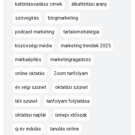
kattintásvadász címek
átkattintási arány
szövegírás
blogmarketing
podcast marketing
tartalomstratégia
közösségi média
marketing trendek 2025
márkaépítés
marketingragadozó
online oktatás
Zoom tanfolyam
év végi szünet
oktatási szünet
téli szünet
tanfolyam folytatása
oktatási naptár
ünnepi időszak
új év indulás
tanulás online