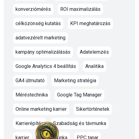
konverziómérés
ROI maximalizálás
célközönség kutatás
KPI meghatározás
adatvezérelt marketing
kampány optimalizálásás
Adatelemzés
Google Analytics 4 beállítás
Analitika
GA4 útmutató
Marketing stratégia
Méréstechnika
Google Tag Manager
Online marketing karrier
Sikertörténetek
Karrierépítés
Szabadság és távmunka
karrier
oktato munka
PPC tanar