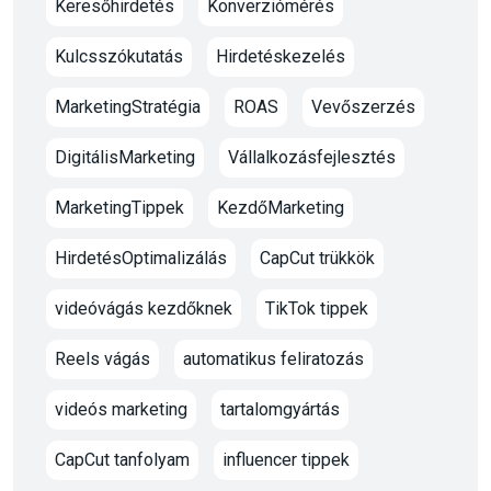
Keresőhirdetés
Konverziómérés
Kulcsszókutatás
Hirdetéskezelés
MarketingStratégia
ROAS
Vevőszerzés
DigitálisMarketing
Vállalkozásfejlesztés
MarketingTippek
KezdőMarketing
HirdetésOptimalizálás
CapCut trükkök
videóvágás kezdőknek
TikTok tippek
Reels vágás
automatikus feliratozás
videós marketing
tartalomgyártás
CapCut tanfolyam
influencer tippek