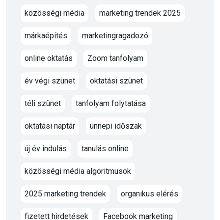
közösségi média
marketing trendek 2025
márkaépítés
marketingragadozó
online oktatás
Zoom tanfolyam
év végi szünet
oktatási szünet
téli szünet
tanfolyam folytatása
oktatási naptár
ünnepi időszak
új év indulás
tanulás online
közösségi média algoritmusok
2025 marketing trendek
organikus elérés
fizetett hirdetések
Facebook marketing