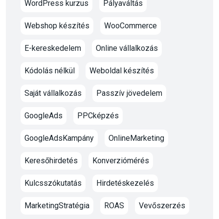
WordPress kurzus
Pályaváltás
Webshop készítés
WooCommerce
E-kereskedelem
Online vállalkozás
Kódolás nélkül
Weboldal készítés
Saját vállalkozás
Passzív jövedelem
GoogleAds
PPCképzés
GoogleAdsKampány
OnlineMarketing
Keresőhirdetés
Konverziómérés
Kulcsszókutatás
Hirdetéskezelés
MarketingStratégia
ROAS
Vevőszerzés