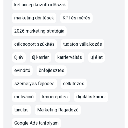
két ünnep közötti időszak
marketing döntések
KPI és mérés
2026 marketing stratégia
célcsoport szűkítés
tudatos vállalkozás
új év
új karrier
karrierváltás
új élet
évindító
önfejlesztés
személyes fejlődés
célkitűzés
motiváció
karrierépítés
digitális karrier
tanulás
Marketing Ragadozó
Google Ads tanfolyam