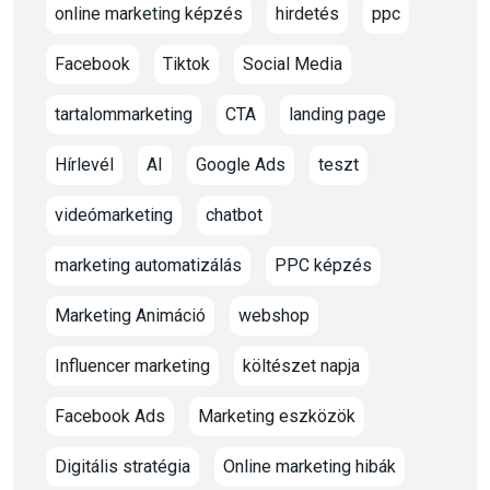
online marketing képzés
hirdetés
ppc
Facebook
Tiktok
Social Media
tartalommarketing
CTA
landing page
Hírlevél
AI
Google Ads
teszt
videómarketing
chatbot
marketing automatizálás
PPC képzés
Marketing Animáció
webshop
Influencer marketing
költészet napja
Facebook Ads
Marketing eszközök
Digitális stratégia
Online marketing hibák