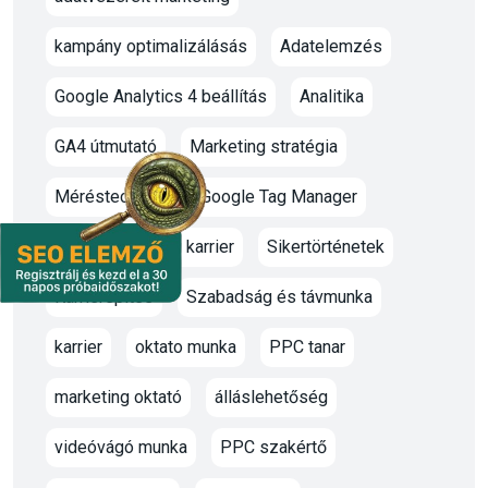
kampány optimalizálásás
Adatelemzés
Google Analytics 4 beállítás
Analitika
GA4 útmutató
Marketing stratégia
Méréstechnika
Google Tag Manager
Online marketing karrier
Sikertörténetek
Karrierépítés
Szabadság és távmunka
karrier
oktato munka
PPC tanar
marketing oktató
álláslehetőség
videóvágó munka
PPC szakértő