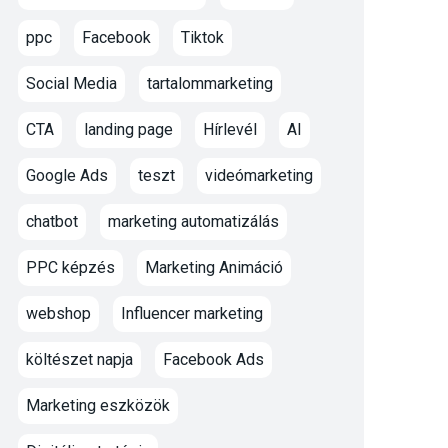
ppc
Facebook
Tiktok
Social Media
tartalommarketing
CTA
landing page
Hírlevél
AI
Google Ads
teszt
videómarketing
chatbot
marketing automatizálás
PPC képzés
Marketing Animáció
webshop
Influencer marketing
költészet napja
Facebook Ads
Marketing eszközök