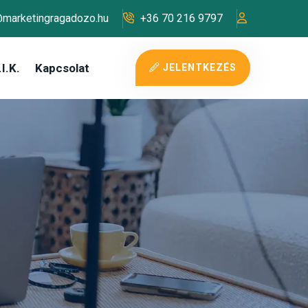
@marketingragadozo.hu
+36 70 216 9797
I.K.
Kapcsolat
JELENTKEZÉS