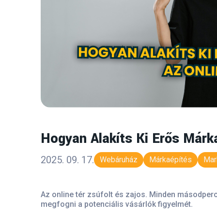
Hogyan Alakíts Ki Erős Márka
2025. 09. 17.
Webáruház
Márkaépítés
Mar
Az online tér zsúfolt és zajos. Minden másodpercb
megfogni a potenciális vásárlók figyelmét.