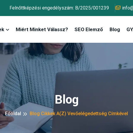
Felnőttképzési engedélyszám: B/2025/001239
info
ek
Miért Minket Válassz?
SEO Elemző
Blog
GY.
Blog
Főoldal
Blog Cikkek A(z) Vevőelégedettség Címkével