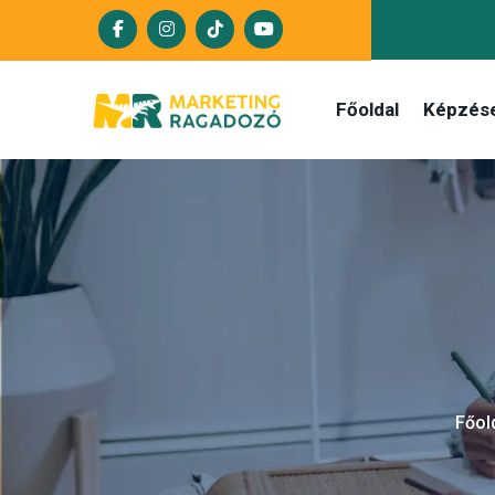
Főoldal
Képzés
Főol