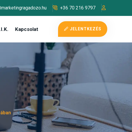
@marketingragadozo.hu
+36 70 216 9797
I.K.
Kapcsolat
JELENTKEZÉS
iában