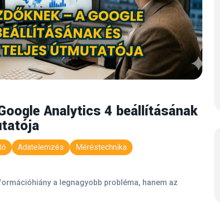
oogle Analytics 4 beállításának
utatója
tó
Adatelemzés
Méréstechnika
információhiány a legnagyobb probléma, hanem az