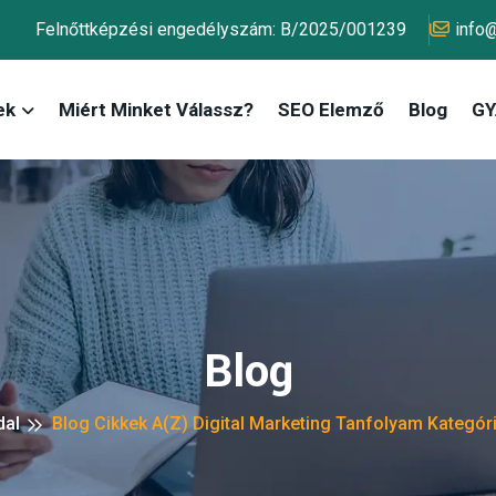
Felnőttképzési engedélyszám: B/2025/001239
info
ek
Miért Minket Válassz?
SEO Elemző
Blog
GY.
Blog
dal
Blog Cikkek A(z) Digital Marketing Tanfolyam Kategór