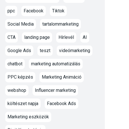
ppc
Facebook
Tiktok
Social Media
tartalommarketing
CTA
landing page
Hírlevél
AI
Google Ads
teszt
videómarketing
chatbot
marketing automatizálás
PPC képzés
Marketing Animáció
webshop
Influencer marketing
költészet napja
Facebook Ads
Marketing eszközök