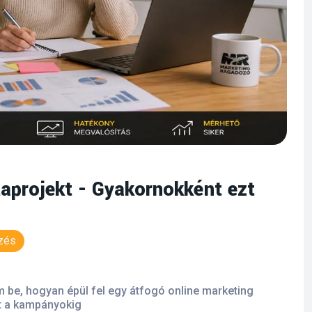
taprojekt - Gyakornokként ezt
zés
e, hogyan épül fel egy átfogó online marketing
át a kampányokig