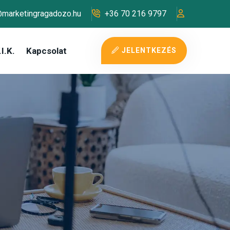
@marketingragadozo.hu
+36 70 216 9797
I.K.
Kapcsolat
JELENTKEZÉS