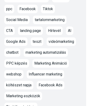
ppc
Facebook
Tiktok
Social Media
tartalommarketing
CTA
landing page
Hírlevél
AI
Google Ads
teszt
videómarketing
chatbot
marketing automatizálás
PPC képzés
Marketing Animáció
webshop
Influencer marketing
költészet napja
Facebook Ads
Marketing eszközök