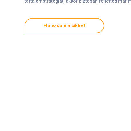
tartalomstratégiát, akkor biztosan feltetted már
Elolvasom a cikket