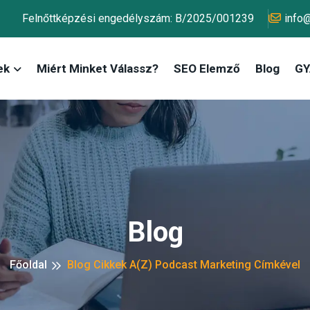
Felnőttképzési engedélyszám: B/2025/001239
info
ek
Miért Minket Válassz?
SEO Elemző
Blog
GY.
Blog
Főoldal
Blog Cikkek A(z) Podcast Marketing Címkével