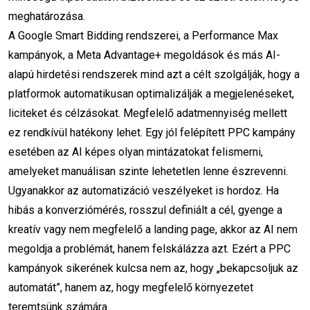
meghatározása.
on-page SEO
Google rangsorolás
A Google Smart Bidding rendszerei, a Performance Max
kampányok, a Meta Advantage+ megoldások és más AI-
weboldal hibaellenőrzés
alapú hirdetési rendszerek mind azt a célt szolgálják, hogy a
Google Search Console
gyakorlati oktatás
platformok automatikusan optimalizálják a megjelenéseket,
liciteket és célzásokat. Megfelelő adatmennyiség mellett
online marketing kezdőknek
ez rendkívül hatékony lehet. Egy jól felépített PPC kampány
PPC hirdetések
vevőszerzés
esetében az AI képes olyan mintázatokat felismerni,
amelyeket manuálisan szinte lehetetlen lenne észrevenni.
vállalkozás fejlesztés
interaktív órák
Ugyanakkor az automatizáció veszélyeket is hordoz. Ha
hibás a konverziómérés, rosszul definiált a cél, gyenge a
közösségi média stratégia
kreatív vagy nem megfelelő a landing page, akkor az AI nem
célközönség meghatározása
megoldja a problémát, hanem felskálázza azt. Ezért a PPC
kampányok sikerének kulcsa nem az, hogy „bekapcsoljuk az
buyer persona
Instagram tippek
automatát”, hanem az, hogy megfelelő környezetet
teremtsünk számára.
TikTok üzleti célokra
LinkedIn stratégia