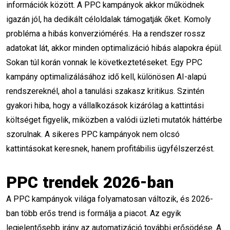
információk között. A PPC kampányok akkor működnek
Keresőhirdetés
Konverziómérés
igazán jól, ha dedikált céloldalak támogatják őket. Komoly
Kulcsszókutatás
Hirdetéskezelés
probléma a hibás konverziómérés. Ha a rendszer rossz
adatokat lát, akkor minden optimalizáció hibás alapokra épül.
MarketingStratégia
ROAS
Sokan túl korán vonnak le következtetéseket. Egy PPC
kampány optimalizálásához idő kell, különösen AI-alapú
Vevőszerzés
DigitálisMarketing
rendszereknél, ahol a tanulási szakasz kritikus. Szintén
Vállalkozásfejlesztés
MarketingTippek
gyakori hiba, hogy a vállalkozások kizárólag a kattintási
költséget figyelik, miközben a valódi üzleti mutatók háttérbe
KezdőMarketing
HirdetésOptimalizálás
szorulnak. A sikeres PPC kampányok nem olcsó
CapCut trükkök
videóvágás kezdőknek
kattintásokat keresnek, hanem profitábilis ügyfélszerzést.
TikTok tippek
Reels vágás
PPC trendek 2026-ban
automatikus feliratozás
videós marketing
A PPC kampányok világa folyamatosan változik, és 2026-
ban több erős trend is formálja a piacot. Az egyik
tartalomgyártás
CapCut tanfolyam
legjelentősebb irány az automatizáció további erősödése. A