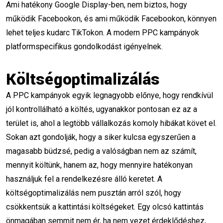
Ami hatékony Google Display-ben, nem biztos, hogy
digitális marketing
működik Facebookon, és ami működik Facebookon, könnyen
lehet teljes kudarc TikTokon. A modern PPC kampányok
online marketing tanfolyam
platformspecifikus gondolkodást igényelnek.
Meta hirdetések
marketing stratégia
Költségoptimalizálás
SWOT-analízis
Buyer Persona
A PPC kampányok egyik legnagyobb előnye, hogy rendkívül
UX kutatás
marketing oktatás
jól kontrollálható a költés, ugyanakkor pontosan ez az a
terület is, ahol a legtöbb vállalkozás komoly hibákat követ el.
hirdetés optimalizálás
konverzió növelés
Sokan azt gondolják, hogy a siker kulcsa egyszerűen a
magasabb büdzsé, pedig a valóságban nem az számít,
remarketing
retargeting
PPC
mennyit költünk, hanem az, hogy mennyire hatékonyan
PPC kampány
Facebook hirdetés
használjuk fel a rendelkezésre álló keretet. A
költségoptimalizálás nem pusztán arról szól, hogy
Instagram hirdetés
konverzióoptimalizálás
csökkentsük a kattintási költségeket. Egy olcsó kattintás
önmagában semmit nem ér, ha nem vezet érdeklődéshez,
online hirdetés
remarketing pixel