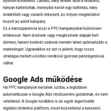
nyomon követhető. Látható, hány ember látta a hirdetést,
hányan kattintottak, mennyibe került egy kattintás, hány
érdeklődő vagy vásárló érkezett, és milyen megtérülést
hozott az adott kampány.
Ez a transzparencia teszi a PPC kampányokat különösen
Népszerű címkék
értékessé. Nem érzések vagy megérzések alapján kell
dönteni, hanem konkrét számok mentén lehet optimalizálni a
marketinget. Ugyanakkor ez azt is jelenti, hogy rossz
Legjobb marketing képzés
stratégia mellett a költés rendkívül gyorsan pénzégetéssé
válhat.
Marketing képzés
Online marketing képzés
online marketing
Google Ads működése
marketing képzés
siker
Ha PPC kampányok kerülnek szóba, a legtöbben
automatikusan a Google Ads rendszerére gondolnak, és nem
SEO szakértő karrier
Online marketinges
véletlenül. A Google továbbra is az egyik legerősebb
digitális hirdetési platform, mivel közvetlenül a keresési
ppc képzés
social media marketing