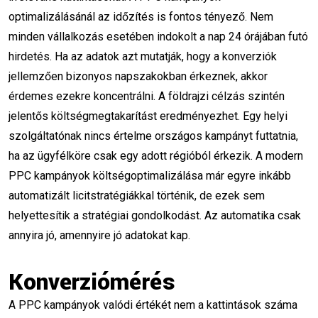
közösségi média marketing
optimalizálásánál az időzítés is fontos tényező. Nem
minden vállalkozás esetében indokolt a nap 24 órájában futó
marketing egyensúly
hirdetés. Ha az adatok azt mutatják, hogy a konverziók
Mesterséges Intelligencia
jellemzően bizonyos napszakokban érkeznek, akkor
érdemes ezekre koncentrálni. A földrajzi célzás szintén
Digitális Marketing
Empátia
jelentős költségmegtakarítást eredményezhet. Egy helyi
szolgáltatónak nincs értelme országos kampányt futtatnia,
Etikus Marketing
Ügyfélkapcsolatok
ha az ügyfélköre csak egy adott régióból érkezik. A modern
Automatizáció
Online Kommunikáció
PPC kampányok költségoptimalizálása már egyre inkább
automatizált licitstratégiákkal történik, de ezek sem
Paraszociális Kapcsolat
helyettesítik a stratégiai gondolkodást. Az automatika csak
Marketing Filozófia
blogírás
annyira jó, amennyire jó adatokat kap.
kulcsszóoptimalizálás
Konverziómérés
kattintásvadász címek
átkattintási arány
A PPC kampányok valódi értékét nem a kattintások száma