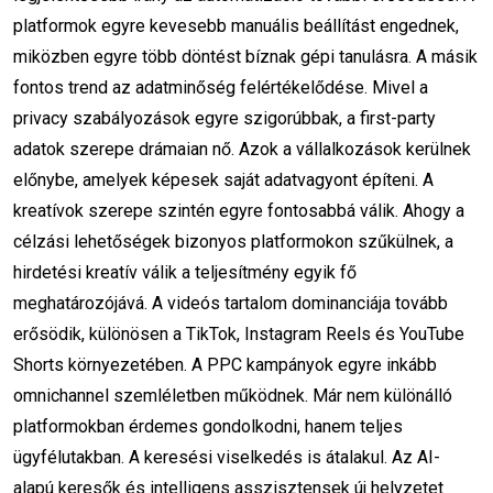
platformok egyre kevesebb manuális beállítást engednek,
influencer tippek
keyframe használata
miközben egyre több döntést bíznak gépi tanulásra. A másik
Weboldal elemzés
fontos trend az adatminőség felértékelődése. Mivel a
privacy szabályozások egyre szigorúbbak, a first-party
Google helyezés javítás
Technikai SEO
adatok szerepe drámaian nő. Azok a vállalkozások kerülnek
Kulcsszó kutatás
előnybe, amelyek képesek saját adatvagyont építeni. A
kreatívok szerepe szintén egyre fontosabbá válik. Ahogy a
Weboldal sebesség optimalizálás
célzási lehetőségek bizonyos platformokon szűkülnek, a
hirdetési kreatív válik a teljesítmény egyik fő
Mobilbarát weboldal
meghatározójává. A videós tartalom dominanciája tovább
Konverzió optimalizálás
erősödik, különösen a TikTok, Instagram Reels és YouTube
Shorts környezetében. A PPC kampányok egyre inkább
SEO elemző szoftver
omnichannel szemléletben működnek. Már nem különálló
platformokban érdemes gondolkodni, hanem teljes
Marketing Ragadozó csomagok
ügyfélutakban. A keresési viselkedés is átalakul. Az AI-
online stratégia
adatelemzés
alapú keresők és intelligens asszisztensek új helyzetet