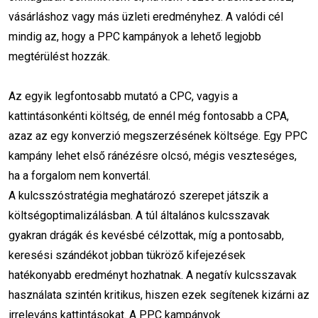
vásárláshoz vagy más üzleti eredményhez. A valódi cél
adat és analitika
weboldal sebesség
mindig az, hogy a PPC kampányok a lehető legjobb
megtérülést hozzák.
teljesítményoptimalizálás
weboldal fejlesztés
technikai SEO
Az egyik legfontosabb mutató a CPC, vagyis a
kattintásonkénti költség, de ennél még fontosabb a CPA,
weboldal gyorsítás
WordPress tippek
azaz az egy konverzió megszerzésének költsége. Egy PPC
kampány lehet első ránézésre olcsó, mégis veszteséges,
SEO audit
weboldal optimalizálás
ha a forgalom nem konvertál.
organikus marketing
fizetett marketing
A kulcsszóstratégia meghatározó szerepet játszik a
költségoptimalizálásban. A túl általános kulcsszavak
keresőoptimalizálás
gyakran drágák és kevésbé célzottak, míg a pontosabb,
keresési szándékot jobban tükröző kifejezések
digitális marketing stratégia
ROI
hatékonyabb eredményt hozhatnak. A negatív kulcsszavak
marketing tippek
használata szintén kritikus, hiszen ezek segítenek kizárni az
irreleváns kattintásokat. A PPC kampányok