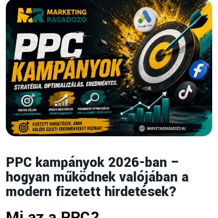
Kategóriák
Marketing
(46)
Stratégia & Branding
(2)
SEO & Tartalom
(7)
PPC kampányok 2026-ban –
PPC & Hirdetések
(5)
hogyan működnek valójában a
modern fizetett hirdetések?
Eszközök & Automatizálás
(3)
Mi az a PPC?
Social Media & Influencer
(3)