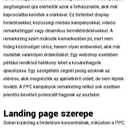
segítségével újra elérhetők azok a felhasználók, akik már
online marketing oktató
marketing tanár
kapcsolatba kerültek a márkával. Ez történhet display
hirdetésekkel, közösségi médiás kampányokkal, videós
PPC oktatás
social media képzés
remarketinggel vagy dinamikus termékhirdetésekkel. A
remarketing azért működik kiemelkedően jól, mert nem
digitális marketing állás
szombati tanítás
hideg közönséget céloz, hanem olyan embereket, akik már
senior marketing
stratégiai marketing
mutattak valamilyen érdeklődést. Egy webshop esetében
például rendkívül hatékony lehet a kosárelhagyók
tanári karrier
marketing tréner
újracélzása. Egy szolgáltató cégnél pedig azoknak az
karácsonyi marketing
év végi kampányok
elérése, akik megnézték az ajánlatkérő oldalt, de nem léptek
tovább. A PPC kampányok remarketing nélkül sok esetben
ügyfélszerzés
vállalkozói mindset
jelentős bevételi potenciált hagynak az asztalon.
online marketing tippek
Landing page szerepe
marketing tervezés 2026
Sokan kizárólag a hirdetésre koncentrálnak, miközben a PPC