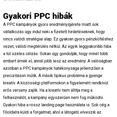
videó marketing
marketing KPI
Gyakori PPC hibák
mesterséges intelligencia a marketingben
A PPC kampányok gyors eredményígérete miatt sok
vállalkozás úgy indul neki a fizetett hirdetéseknek, hogy
WordPress kurzus
Pályaváltás
nincs valódi stratégiai alap. Ez gyakran gyors pénzköltéshez
vezet, valódi megtérülés nélkül. Az egyik leggyakoribb hiba
Webshop készítés
WooCommerce
a túl széles célzás. Sokan úgy gondolják, hogy minél több
E-kereskedelem
Online vállalkozás
embert érnek el, annál jobb lesz az eredmény. A valóságban
azonban a PPC kampányok hatékonysága jellemzően a
Kódolás nélkül
Weboldal készítés
precizitáson múlik. A másik tipikus probléma a gyenge
kreatív. A közösségi platformokon a figyelemért rendkívül
Saját vállalkozás
Passzív jövedelem
erős verseny zajlik. Ha a kreatív nem állítja meg a
GoogleAds
PPCképzés
felhasználót, a kampány egyszerűen nem fog működni.
Gyakori hiba a rossz landing page használata is. Sok cég a
GoogleAdsKampány
OnlineMarketing
főoldalra küldi a forgalmat, ahol a látogató elveszik az