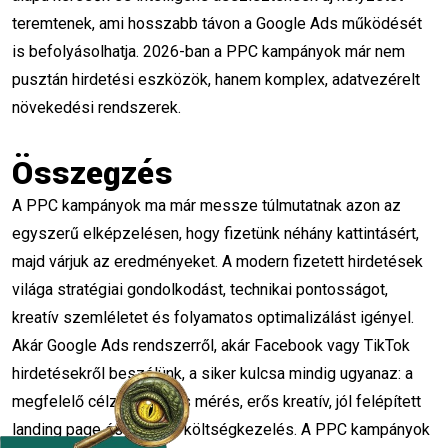
teremtenek, ami hosszabb távon a Google Ads működését
PPC stratégia
marketing trendek 2026
is befolyásolhatja. 2026-ban a PPC kampányok már nem
pusztán hirdetési eszközök, hanem komplex, adatvezérelt
konverziómérés
ROI maximalizálás
növekedési rendszerek.
célközönség kutatás
KPI meghatározás
Összegzés
adatvezérelt marketing
A PPC kampányok ma már messze túlmutatnak azon az
kampány optimalizálásás
Adatelemzés
egyszerű elképzelésen, hogy fizetünk néhány kattintásért,
majd várjuk az eredményeket. A modern fizetett hirdetések
Google Analytics 4 beállítás
Analitika
világa stratégiai gondolkodást, technikai pontosságot,
GA4 útmutató
Marketing stratégia
kreatív szemléletet és folyamatos optimalizálást igényel.
Akár Google Ads rendszerről, akár Facebook vagy TikTok
Méréstechnika
Google Tag Manager
hirdetésekről beszélünk, a siker kulcsa mindig ugyanaz: a
megfelelő célzás, pontos mérés, erős kreatív, jól felépített
Online marketing karrier
Sikertörténetek
landing page és tudatos költségkezelés. A PPC kampányok