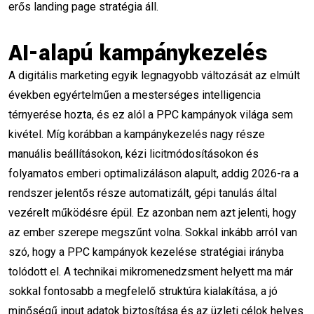
erős landing page stratégia áll.
tanulás
Marketing Ragadozó
AI-alapú kampánykezelés
Google Ads tanfolyam
A digitális marketing egyik legnagyobb változását az elmúlt
Facebook Ads stratégia
években egyértelműen a mesterséges intelligencia
Digitális marketing 2026
térnyerése hozta, és ez alól a PPC kampányok világa sem
kivétel. Míg korábban a kampánykezelés nagy része
Online hirdetéskezelés
manuális beállításokon, kézi licitmódosításokon és
folyamatos emberi optimalizáláson alapult, addig 2026-ra a
Marketing automatizáció
rendszer jelentős része automatizált, gépi tanulás által
Konverzióoptimalizálás
Meta Ads tippek
vezérelt működésre épül. Ez azonban nem azt jelenti, hogy
az ember szerepe megszűnt volna. Sokkal inkább arról van
AI a marketingben
Hirdetési megtérülés
szó, hogy a PPC kampányok kezelése stratégiai irányba
tolódott el. A technikai mikromenedzsment helyett ma már
weboldal elemzés
SEO ellenőrzés
sokkal fontosabb a megfelelő struktúra kialakítása, a jó
SEO checklist
ingyenes SEO
minőségű input adatok biztosítása és az üzleti célok helyes