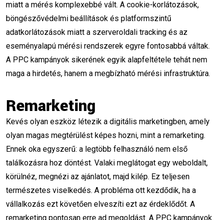
miatt a mérés komplexebbé vált. A cookie-korlátozások,
2025 marketing trendek
organikus elérés
böngészővédelmi beállítások és platformszintű
adatkorlátozások miatt a szerveroldali tracking és az
fizetett hirdetések
Facebook marketing
eseményalapú mérési rendszerek egyre fontosabbá váltak.
A PPC kampányok sikerének egyik alapfeltétele tehát nem
Instagram marketing
kulcsszókutatás
maga a hirdetés, hanem a megbízható mérési infrastruktúra.
moho oktató
animációs tanár
Remarketing
2D animáció
marketing animáció
Kevés olyan eszköz létezik a digitális marketingben, amely
online animáció kurzus
olyan magas megtérülést képes hozni, mint a remarketing.
Ennek oka egyszerű: a legtöbb felhasználó nem első
vizuális kommunikáció
kreatív állás
találkozásra hoz döntést. Valaki meglátogat egy weboldalt,
animációs képzés
moho szoftver
körülnéz, megnézi az ajánlatot, majd kilép. Ez teljesen
természetes viselkedés. A probléma ott kezdődik, ha a
animáció marketingben
oktatói pozíció
vállalkozás ezt követően elveszíti ezt az érdeklődőt. A
remarketing pontosan erre ad megoldást. A PPC kampányok
kreatív tanítás
marketing ragadozó