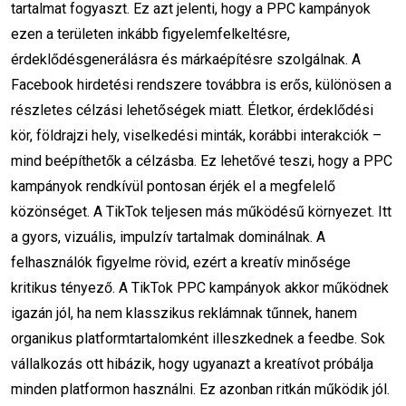
tartalmat fogyaszt. Ez azt jelenti, hogy a PPC kampányok
Digitális stratégia
Online marketing hibák
ezen a területen inkább figyelemfelkeltésre,
Digitális marketing stratégia
Márkaépítés
érdeklődésgenerálásra és márkaépítésre szolgálnak. A
Facebook hirdetési rendszere továbbra is erős, különösen a
Marketingstratégia
Online Márkaidentitás
részletes célzási lehetőségek miatt. Életkor, érdeklődési
kör, földrajzi hely, viselkedési minták, korábbi interakciók –
Tartalommarketing
Keresőoptimalizálás
mind beépíthetők a célzásba. Ez lehetővé teszi, hogy a PPC
Márkastratégia
Vizuális identitás
kampányok rendkívül pontosan érjék el a megfelelő
közönséget. A TikTok teljesen más működésű környezet. Itt
Célközönség meghatározása
Marketing
a gyors, vizuális, impulzív tartalmak dominálnak. A
felhasználók figyelme rövid, ezért a kreatív minősége
Üzleti siker
Webáruház
kritikus tényező. A TikTok PPC kampányok akkor működnek
Közösségi média marketing
Branding
igazán jól, ha nem klasszikus reklámnak tűnnek, hanem
organikus platformtartalomként illeszkednek a feedbe. Sok
Digitális marketing
Vevőelégedettség
vállalkozás ott hibázik, hogy ugyanazt a kreatívot próbálja
minden platformon használni. Ez azonban ritkán működik jól.
Átfogó Online Marketing képzés