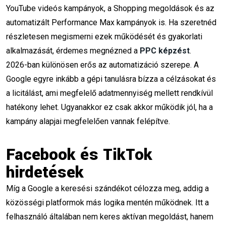
mesterséges intelligencia
YouTube videós kampányok, a Shopping megoldások és az
automatizált Performance Max kampányok is. Ha szeretnéd
online marketing képzés
hirdetés
ppc
részletesen megismerni ezek működését és gyakorlati
Facebook
Tiktok
Social Media
alkalmazását, érdemes megnézned a
PPC képzést
.
2026-ban különösen erős az automatizáció szerepe. A
tartalommarketing
CTA
landing page
Google egyre inkább a gépi tanulásra bízza a célzásokat és
a licitálást, ami megfelelő adatmennyiség mellett rendkívül
Hírlevél
AI
Google Ads
teszt
hatékony lehet. Ugyanakkor ez csak akkor működik jól, ha a
videómarketing
chatbot
kampány alapjai megfelelően vannak felépítve.
marketing automatizálás
PPC képzés
Facebook és TikTok
Marketing Animáció
webshop
hirdetések
Míg a Google a keresési szándékot célozza meg, addig a
Influencer marketing
költészet napja
közösségi platformok más logika mentén működnek. Itt a
Facebook Ads
Marketing eszközök
felhasználó általában nem keres aktívan megoldást, hanem