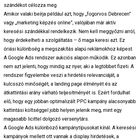
szándékot célozza meg.
online marketing stratégia
startup
Amikor valaki beírja például azt, hogy „fogorvos Debrecen”
vagy „marketing képzés online”, valójában már aktív
kezdő lépések
facebook
figma
keresési szándékkal rendelkezik. Nem kell meggyőzni arról,
hogy érdekelheti a szolgáltatás – ő maga keresi azt. Ez
piackutatás
online elérés
óriási különbség a megszakítás alapú reklámokhoz képest.
online marketinges
A Google Ads rendszer aukciós alapon működik. Ez azonban
nem azt jelenti, hogy mindig az nyer, aki a legtöbbet fizeti. A
Online marketing szakma
SEO
rendszer figyelembe veszi a hirdetés relevanciáját, a
kulcsszó minőségét, a landing page élményét és az
Online marketing stratégia
átkattintási arány várható teljesítményét is. Ezért fordulhat
Facebook posztok
elő, hogy egy jobban optimalizált PPC kampány alacsonyabb
kattintási költséggel jobb helyen jelenik meg, mint egy
Mesterséges intelligencia
magasabb licittel dolgozó versenytárs.
Online marketing
WordPress
weboldal
A Google Ads különböző kampánytípusokat kínál. A keresési
kampányok mellett ott vannak a display hirdetések, a