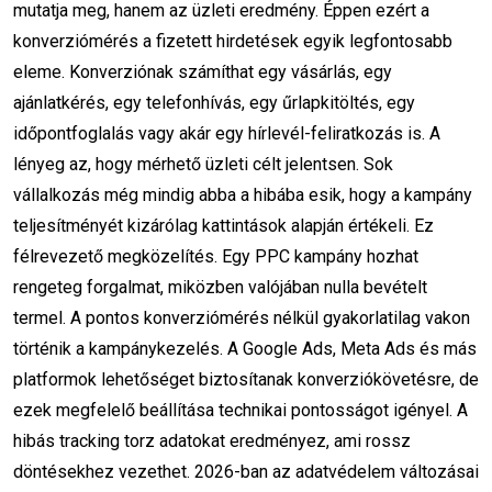
mutatja meg, hanem az üzleti eredmény. Éppen ezért a
szövegírás
blogmarketing
konverziómérés a fizetett hirdetések egyik legfontosabb
eleme. Konverziónak számíthat egy vásárlás, egy
podcast marketing
tartalomstratégia
ajánlatkérés, egy telefonhívás, egy űrlapkitöltés, egy
közösségi média
marketing trendek 2025
időpontfoglalás vagy akár egy hírlevél-feliratkozás is. A
lényeg az, hogy mérhető üzleti célt jelentsen. Sok
márkaépítés
marketingragadozó
vállalkozás még mindig abba a hibába esik, hogy a kampány
online oktatás
Zoom tanfolyam
teljesítményét kizárólag kattintások alapján értékeli. Ez
félrevezető megközelítés. Egy PPC kampány hozhat
év végi szünet
oktatási szünet
rengeteg forgalmat, miközben valójában nulla bevételt
termel. A pontos konverziómérés nélkül gyakorlatilag vakon
téli szünet
tanfolyam folytatása
történik a kampánykezelés. A Google Ads, Meta Ads és más
oktatási naptár
ünnepi időszak
platformok lehetőséget biztosítanak konverziókövetésre, de
ezek megfelelő beállítása technikai pontosságot igényel. A
új év indulás
tanulás online
hibás tracking torz adatokat eredményez, ami rossz
döntésekhez vezethet. 2026-ban az adatvédelem változásai
közösségi média algoritmusok