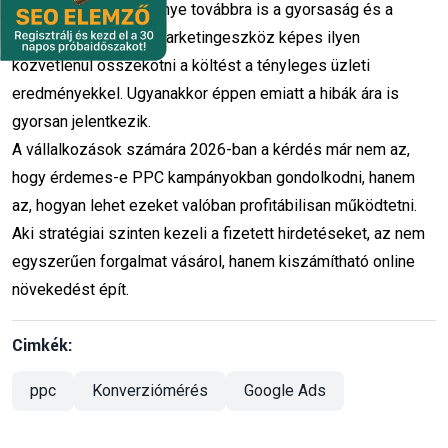
Karrierépítés
Szabadság és távmunka
egyik legnagyobb előnye továbbra is a gyorsaság és a
mérhetőség. Kevés marketingeszköz képes ilyen
karrier
oktato munka
PPC tanar
közvetlenül összekötni a költést a tényleges üzleti
eredményekkel. Ugyanakkor éppen emiatt a hibák ára is
marketing oktató
álláslehetőség
gyorsan jelentkezik.
videóvágó munka
PPC szakértő
A vállalkozások számára 2026-ban a kérdés már nem az,
hogy érdemes-e PPC kampányokban gondolkodni, hanem
mentorprogram
videovagas
az, hogyan lehet ezeket valóban profitábilisan működtetni.
marketingoktatas
képzés
Aki stratégiai szinten kezeli a fizetett hirdetéseket, az nem
egyszerűen forgalmat vásárol, hanem kiszámítható online
hatékony tanulás
felnőttképzés
növekedést épít.
tudásmegosztás
szakmai fejlődés
Cimkék:
készségfejlesztés
vállalkozói szemlélet
ppc
Konverziómérés
Google Ads
versenyelőny
Ingyenes SEO elemzés