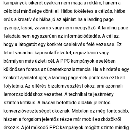
kampányok sikerét gyakran nem maga a reklám, hanem a
kisvállalati marketing
céloldal minősége dönti el. Hiába tökéletes a célzás, hiába
újévi marketing tervezés
erős a kreatív és hiába jó az ajánlat, ha a landing page
gyenge, lassú, zavaros vagy nem meggyőző. A landing page
két ünnep közötti időszak
feladata nem egyszerűen az információátadás. A cél az,
marketing döntések
KPI és mérés
hogy a látogatót egy konkrét cselekvés felé vezesse. Ez
lehet vásárlás, kapcsolatfelvétel, regisztráció vagy
2026 marketing stratégia
bármilyen más üzleti cél. A PPC kampányok esetében
különösen fontos az üzenetkonzisztencia. Ha a hirdetés egy
célcsoport szűkítés
tudatos vállalkozás
konkrét ajánlatot ígér, a landing page-nek pontosan ezt kell
új év
új karrier
karrierváltás
új élet
folytatnia. Az eltérés bizalomvesztést okoz, ami azonnali
lemorzsolódáshoz vezethet. A technikai teljesítmény
évindító
önfejlesztés
szintén kritikus. A lassan betöltődő oldalak jelentős
konverzióveszteséget okoznak. Mobilon ez még fontosabb,
személyes fejlődés
célkitűzés
hiszen a forgalom jelentős része már mobil eszközökről
motiváció
karrierépítés
digitális karrier
érkezik. A jól működő PPC kampányok mögött szinte mindig