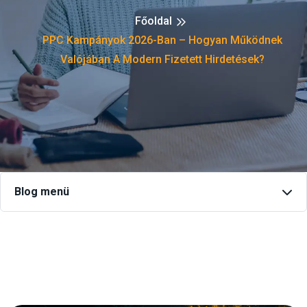
Főoldal
PPC Kampányok 2026-Ban – Hogyan Működnek
Valójában A Modern Fizetett Hirdetések?
Blog menü
Keresés