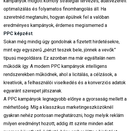
kampányok mögött komoly stratégiai tervezés, adatvezérelt
Feladat, Amit Még A Nyár Végén
El Kell Végezni
optimalizálás és folyamatos finomhangolás áll. Ha
2026. 07. 29.
szeretnéd megtanulni, hogyan épülnek fel a valóban
eredményes kampányok, érdemes megismerned a
Hogyan Építs Erős
Márkaidentitást Kis Budget
PPC képzést
.
Mellett
Sokan még mindig úgy gondolnak a fizetett hirdetésekre,
2026. 07. 24.
mint egy egyszerű „pénzt teszek bele, jönnek a vevők”
típusú megoldásra. Ez azonban ma már egyáltalán nem
Nyári Marketingstratégia: Így
működik így. A modern PPC kampányok intelligens
Alapozd Meg Az Őszi Sikereket
rendszerekben működnek, ahol a licitálás, a célzások, a
2026. 07. 15.
kreatívok, a felhasználói viselkedés és a konverziós adatok
egyaránt szerepet játszanak.
A PPC kampányok legnagyobb előnye a gyorsaság mellett a
mérhetőség. Míg a klasszikus marketingeszközöknél
gyakran nehéz pontosan meghatározni, hogy melyik reklám
Kövess minket
milyen eredményt hozott, addig itt szinte minden adat