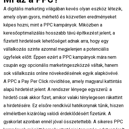
A digitális marketing világában kevés olyan eszköz létezik,
Marketing Képzés & Tippek
(13)
amely olyan gyors, mérhető és közvetlen eredményeket
képes hozni, mint a PPC kampányok. Miközben a
Digital Marketing Tanfolyam
(2)
keresőoptimalizálás hosszabb távú építkezést jelent, a
Marketing Állások
(3)
fizetett hirdetések lehetőséget adnak arra, hogy egy
vállalkozás szinte azonnal megjelenjen a potenciális
ügyfelek előtt. Éppen ezért a PPC kampányok mára nem
csupán egy opcionális marketingeszközzé váltak, hanem
sok vállalkozás online növekedésének egyik alapkövévé.
Legutóbbi cikkek
A PPC a Pay Per Click rövidítése, amely magyarul kattintás
alapú hirdetést jelent. A rendszer lényege egyszerű: a
Nyáron Is Hozz Ügyfeleket SEO-
hirdető csak akkor fizet, amikor valaki ténylegesen rákattint
Val – 10 Bevált Módszer Nyári
SEO
a hirdetésére. Ez elsőre rendkívül hatékonynak tűnik, hiszen
2026. 08. 05.
elméletben kizárólag valódi érdeklődésért fizetünk. A
gyakorlat azonban ennél jóval összetettebb. A sikeres PPC
Augusztusi Marketing: 20