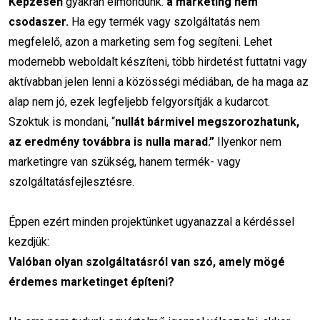
Képzésen
gyakran elmondunk:
a marketing nem
csodaszer.
Ha egy termék vagy szolgáltatás nem
Augusztusi Marketing: 20
Feladat, Amit Még A Nyár Végén
megfelelő, azon a marketing sem fog segíteni. Lehet
El Kell Végezni
modernebb weboldalt készíteni, több hirdetést futtatni vagy
2026. 07. 29.
aktívabban jelen lenni a közösségi médiában, de ha maga az
Hogyan Építs Erős
alap nem jó, ezek legfeljebb felgyorsítják a kudarcot.
Márkaidentitást Kis Budget
Szoktuk is mondani, “
nullát bármivel megszorozhatunk,
Mellett
az eredmény továbbra is nulla marad.”
Ilyenkor nem
2026. 07. 24.
marketingre van szükség, hanem termék- vagy
szolgáltatásfejlesztésre.
Nyári Marketingstratégia: Így
Alapozd Meg Az Őszi Sikereket
2026. 07. 15.
Éppen ezért minden projektünket ugyanazzal a kérdéssel
kezdjük:
Valóban olyan szolgáltatásról van szó, amely mögé
érdemes marketinget építeni?