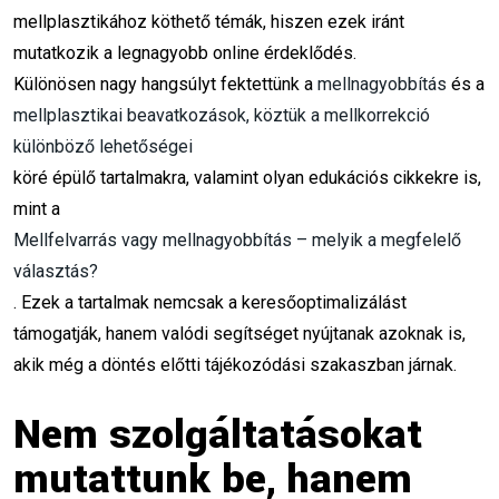
marketing tervezés 2026
mellplasztikához köthető témák, hiszen ezek iránt
mutatkozik a legnagyobb online érdeklődés.
kisvállalati marketing
Különösen nagy hangsúlyt fektettünk a
mellnagyobbítás
és a
újévi marketing tervezés
mellplasztikai beavatkozások, köztük a mellkorrekció
különböző lehetőségei
két ünnep közötti időszak
köré épülő tartalmakra, valamint olyan edukációs cikkekre is,
mint a
marketing döntések
KPI és mérés
Mellfelvarrás vagy mellnagyobbítás – melyik a megfelelő
2026 marketing stratégia
választás?
. Ezek a tartalmak nemcsak a keresőoptimalizálást
célcsoport szűkítés
tudatos vállalkozás
támogatják, hanem valódi segítséget nyújtanak azoknak is,
akik még a döntés előtti tájékozódási szakaszban járnak.
új év
új karrier
karrierváltás
új élet
Nem szolgáltatásokat
évindító
önfejlesztés
mutattunk be, hanem
személyes fejlődés
célkitűzés