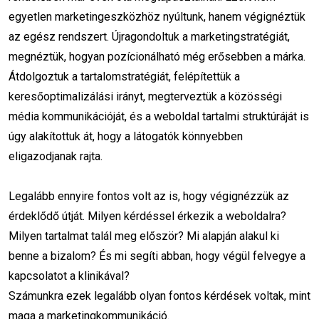
Facebook Ads
Marketing eszközök
egyetlen marketingeszközhöz nyúltunk, hanem végignéztük
az egész rendszert. Újragondoltuk a marketingstratégiát,
Digitális stratégia
Online marketing hibák
megnéztük, hogyan pozícionálható még erősebben a márka.
Átdolgoztuk a tartalomstratégiát, felépítettük a
Digitális marketing stratégia
Márkaépítés
keresőoptimalizálási irányt, megterveztük a közösségi
Marketingstratégia
Online Márkaidentitás
média kommunikációját, és a weboldal tartalmi struktúráját is
úgy alakítottuk át, hogy a látogatók könnyebben
Tartalommarketing
Keresőoptimalizálás
eligazodjanak rajta.
Márkastratégia
Vizuális identitás
Legalább ennyire fontos volt az is, hogy végignézzük az
Célközönség meghatározása
Marketing
érdeklődő útját. Milyen kérdéssel érkezik a weboldalra?
Milyen tartalmat talál meg először? Mi alapján alakul ki
Üzleti siker
Webáruház
benne a bizalom? És mi segíti abban, hogy végül felvegye a
Közösségi média marketing
Branding
kapcsolatot a klinikával?
Számunkra ezek legalább olyan fontos kérdések voltak, mint
Digitális marketing
Vevőelégedettség
maga a marketingkommunikáció.