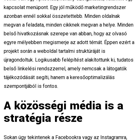
kapcsolat menüpont. Egy jól működő marketingrendszer
TikTok üzleti célokra
LinkedIn stratégia
azonban ennél sokkal összetettebb. Minden oldalnak
megvan a feladata, minden cikknek megvan a helye. Minden
videó marketing
marketing KPI
belső hivatkozásnak szerepe van abban, hogy az olvasó
egyre mélyebben megismerje az adott témát. Éppen ezért a
mesterséges intelligencia a marketingben
projekt során a weboldal tartalmi struktúráját is
WordPress kurzus
Pályaváltás
újragondoltuk. Logikusabb felépítést alakítottunk ki, tudatos
belső linkelési rendszzerrel, amely nemcsak a látogatók
Webshop készítés
WooCommerce
tájékozódását segíti, hanem a keresőoptimalizálás
E-kereskedelem
Online vállalkozás
szempontjából is fontos.
Kódolás nélkül
Weboldal készítés
A közösségi média is a
stratégia része
Saját vállalkozás
Passzív jövedelem
GoogleAds
PPCképzés
Sokan úgy tekintenek a Facebookra vagy az Instagramra,