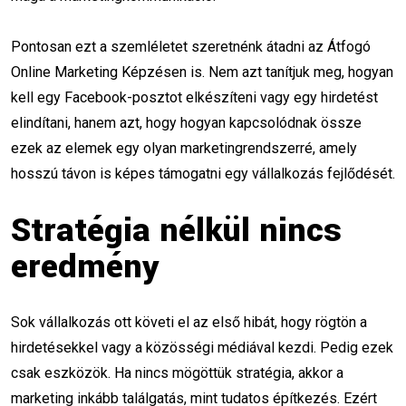
Átfogó Online Marketing képzés
Pontosan ezt a szemléletet szeretnénk átadni az Átfogó
digitális marketing
Online Marketing Képzésen is. Nem azt tanítjuk meg, hogyan
kell egy Facebook-posztot elkészíteni vagy egy hirdetést
online marketing tanfolyam
elindítani, hanem azt, hogy hogyan kapcsolódnak össze
ezek az elemek egy olyan marketingrendszerré, amely
Meta hirdetések
marketing stratégia
hosszú távon is képes támogatni egy vállalkozás fejlődését.
SWOT-analízis
Buyer Persona
Stratégia nélkül nincs
UX kutatás
marketing oktatás
eredmény
hirdetés optimalizálás
konverzió növelés
remarketing
retargeting
PPC
Sok vállalkozás ott követi el az első hibát, hogy rögtön a
hirdetésekkel vagy a közösségi médiával kezdi. Pedig ezek
PPC kampány
Facebook hirdetés
csak eszközök. Ha nincs mögöttük stratégia, akkor a
marketing inkább találgatás, mint tudatos építkezés. Ezért
Instagram hirdetés
konverzióoptimalizálás