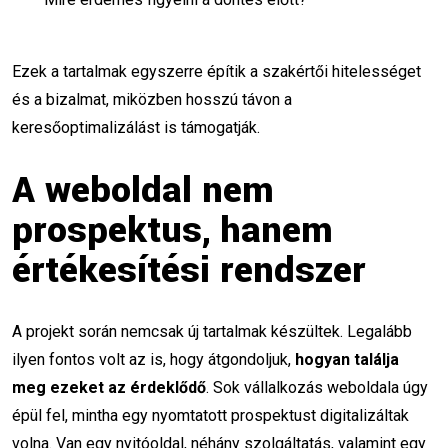
SEO checklist
ingyenes SEO
Ezek a tartalmak egyszerre építik a szakértői hitelességet
on-page SEO
Google rangsorolás
és a bizalmat, miközben hosszú távon a
weboldal hibaellenőrzés
keresőoptimalizálást is támogatják.
Google Search Console
gyakorlati oktatás
A weboldal nem
prospektus, hanem
online marketing kezdőknek
értékesítési rendszer
PPC hirdetések
vevőszerzés
vállalkozás fejlesztés
interaktív órák
A projekt során nemcsak új tartalmak készültek. Legalább
közösségi média stratégia
ilyen fontos volt az is, hogy átgondoljuk,
hogyan találja
meg ezeket az érdeklődő
. Sok vállalkozás weboldala úgy
célközönség meghatározása
épül fel, mintha egy nyomtatott prospektust digitalizáltak
volna. Van egy nyitóoldal, néhány szolgáltatás, valamint egy
buyer persona
Instagram tippek