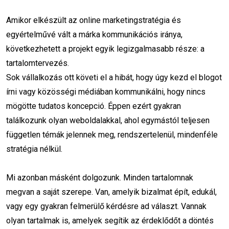
közösségi média algoritmusok
Amikor elkészült az online marketingstratégia és
egyértelművé vált a márka kommunikációs iránya,
2025 marketing trendek
organikus elérés
következhetett a projekt egyik legizgalmasabb része: a
fizetett hirdetések
Facebook marketing
tartalomtervezés.
Sok vállalkozás ott követi el a hibát, hogy úgy kezd el blogot
Instagram marketing
kulcsszókutatás
írni vagy közösségi médiában kommunikálni, hogy nincs
mögötte tudatos koncepció. Éppen ezért gyakran
moho oktató
animációs tanár
találkozunk olyan weboldalakkal, ahol egymástól teljesen
2D animáció
marketing animáció
független témák jelennek meg, rendszertelenül, mindenféle
stratégia nélkül.
online animáció kurzus
Mi azonban másként dolgozunk. Minden tartalomnak
vizuális kommunikáció
kreatív állás
megvan a saját szerepe. Van, amelyik bizalmat épít, edukál,
animációs képzés
moho szoftver
vagy egy gyakran felmerülő kérdésre ad választ. Vannak
olyan tartalmak is, amelyek segítik az érdeklődőt a döntés
animáció marketingben
oktatói pozíció