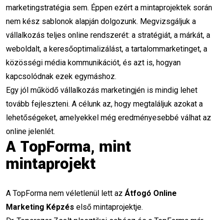
Online marketing karrier
Sikertörténetek
marketingstratégia sem. Éppen ezért a mintaprojektek során
nem kész sablonok alapján dolgozunk. Megvizsgáljuk a
Karrierépítés
Szabadság és távmunka
vállalkozás teljes online rendszerét: a stratégiát, a márkát, a
karrier
oktato munka
PPC tanar
weboldalt, a keresőoptimalizálást, a tartalommarketinget, a
közösségi média kommunikációt, és azt is, hogyan
marketing oktató
álláslehetőség
kapcsolódnak ezek egymáshoz.
Egy jól működő vállalkozás marketingjén is mindig lehet
videóvágó munka
PPC szakértő
tovább fejleszteni. A célunk az, hogy megtaláljuk azokat a
mentorprogram
videovagas
lehetőségeket, amelyekkel még eredményesebbé válhat az
online jelenlét.
marketingoktatas
képzés
A TopForma, mint
mintaprojekt
hatékony tanulás
felnőttképzés
tudásmegosztás
szakmai fejlődés
A TopForma nem véletlenül lett az
Átfogó Online
készségfejlesztés
vállalkozói szemlélet
Marketing Képzés
első mintaprojektje.