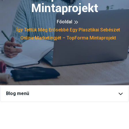
Mintaprojekt
Főoldal
Így Tettük Még Erősebbé Egy Plasztikai Sebészet
Online Marketingjét – TopForma Mintaprojekt
Blog menü
Keresés