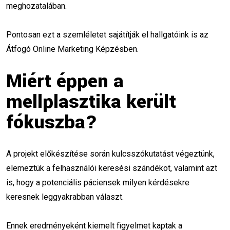
meghozatalában.
kreatív tanítás
marketing ragadozó
Pontosan ezt a szemléletet sajátítják el hallgatóink is az
online marketing oktató
marketing tanár
Átfogó Online Marketing Képzésben.
PPC oktatás
social media képzés
Miért éppen a
digitális marketing állás
szombati tanítás
mellplasztika került
fókuszba?
senior marketing
stratégiai marketing
tanári karrier
marketing tréner
A projekt előkészítése során kulcsszókutatást végeztünk,
karácsonyi marketing
év végi kampányok
elemeztük a felhasználói keresési szándékot, valamint azt
is, hogy a potenciális páciensek milyen kérdésekre
ügyfélszerzés
vállalkozói mindset
keresnek leggyakrabban választ.
online marketing tippek
Ennek eredményeként kiemelt figyelmet kaptak a