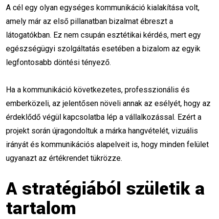
A cél egy olyan egységes kommunikáció kialakítása volt,
kattintásvadász címek
átkattintási arány
amely már az első pillanatban bizalmat ébreszt a
szövegírás
blogmarketing
látogatókban. Ez nem csupán esztétikai kérdés, mert egy
egészségügyi szolgáltatás esetében a bizalom az egyik
podcast marketing
tartalomstratégia
legfontosabb döntési tényező.
közösségi média
marketing trendek 2025
Ha a kommunikáció következetes, professzionális és
márkaépítés
marketingragadozó
emberközeli, az jelentősen növeli annak az esélyét, hogy az
érdeklődő végül kapcsolatba lép a vállalkozással. Ezért a
online oktatás
Zoom tanfolyam
projekt során újragondoltuk a márka hangvételét, vizuális
év végi szünet
oktatási szünet
irányát és kommunikációs alapelveit is, hogy minden felület
ugyanazt az értékrendet tükrözze.
téli szünet
tanfolyam folytatása
A stratégiából születik a
oktatási naptár
ünnepi időszak
tartalom
új év indulás
tanulás online