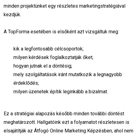
minden projektünket egy részletes marketingstratégiával
online hirdetés
remarketing pixel
kezdjük.
adat és analitika
weboldal sebesség
A TopForma esetében is elsőként azt vizsgáltuk meg:
teljesítményoptimalizálás
kik a legfontosabb célcsoportok;
weboldal fejlesztés
technikai SEO
milyen kérdések foglalkoztatják őket;
hogyan jutnak el a döntésig;
weboldal gyorsítás
WordPress tippek
mely szolgáltatások iránt mutatkozik a legnagyobb
SEO audit
weboldal optimalizálás
érdeklődés;
milyen üzenetek építik leginkább a bizalmat.
organikus marketing
fizetett marketing
keresőoptimalizálás
Ez a stratégiai alapozás később minden további döntést
meghatározott. Hallgatóink ezt a folyamatot részletesen is
digitális marketing stratégia
ROI
elsajátítják az Átfogó Online Marketing Képzésben, ahol nem