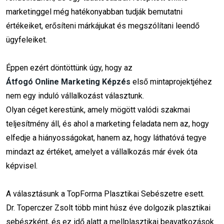
marketinggel még hatékonyabban tudják bemutatni
ppc képzés
social media marketing
értékeiket, erősíteni márkájukat és megszólítani leendő
ügyfeleiket.
online marketing stratégia
startup
kezdő lépések
facebook
figma
Éppen ezért döntöttünk úgy, hogy az
Átfogó Online Marketing Képzés
első mintaprojektjéhez
piackutatás
online elérés
nem egy induló vállalkozást választunk.
Olyan céget kerestünk, amely mögött valódi szakmai
online marketinges
teljesítmény áll, és ahol a marketing feladata nem az, hogy
Online marketing szakma
SEO
elfedje a hiányosságokat, hanem az, hogy láthatóvá tegye
mindazt az értéket, amelyet a vállalkozás már évek óta
Online marketing stratégia
képvisel.
Facebook posztok
A választásunk a TopForma Plasztikai Sebészetre esett.
Mesterséges intelligencia
Dr. Toperczer Zsolt több mint húsz éve dolgozik plasztikai
sebészként, és ez idő alatt a mellplasztikai beavatkozások