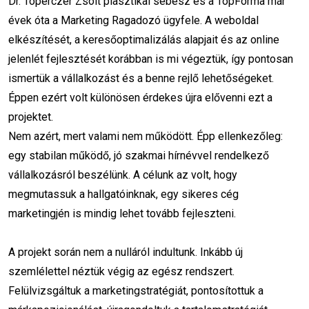
Dr. Toperczer Zsolt plasztikai sebész és a TopForma már
versenyelőny
Ingyenes SEO elemzés
évek óta a Marketing Ragadozó ügyfele. A weboldal
elkészítését, a keresőoptimalizálás alapjait és az online
Brand awareness
Hirdetési stratégia
jelenlét fejlesztését korábban is mi végeztük, így pontosan
performance-marketing
ismertük a vállalkozást és a benne rejlő lehetőségeket.
Éppen ezért volt különösen érdekes újra elővenni ezt a
projektet.
Nem azért, mert valami nem működött. Épp ellenkezőleg:
egy stabilan működő, jó szakmai hírnévvel rendelkező
vállalkozásról beszélünk. A célunk az volt, hogy
megmutassuk a hallgatóinknak, egy sikeres cég
marketingjén is mindig lehet tovább fejleszteni.
A projekt során nem a nulláról indultunk. Inkább új
szemlélettel néztük végig az egész rendszert.
Felülvizsgáltuk a marketingstratégiát, pontosítottuk a