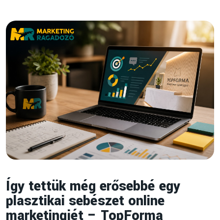
Kategóriák
Marketing
(46)
Stratégia & Branding
(2)
SEO & Tartalom
(7)
Így tettük még erősebbé egy
PPC & Hirdetések
(5)
plasztikai sebészet online
marketingjét – TopForma
Eszközök & Automatizálás
(3)