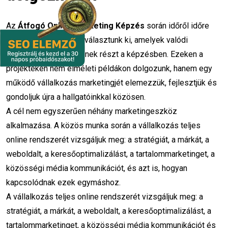
Az
Átfogó Online Marketing Képzés
során időről időre
olyan vállalkozásokat választunk ki, amelyek valódi
mintaprojektként vesznek részt a képzésben. Ezeken a
projekteken nem elméleti példákon dolgozunk, hanem egy
működő vállalkozás marketingjét elemezzük, fejlesztjük és
gondoljuk újra a hallgatóinkkal közösen.
A cél nem egyszerűen néhány marketingeszköz
alkalmazása. A közös munka során a vállalkozás teljes
online rendszerét vizsgáljuk meg: a stratégiát, a márkát, a
weboldalt, a keresőoptimalizálást, a tartalommarketinget, a
közösségi média kommunikációt, és azt is, hogyan
kapcsolódnak ezek egymáshoz.
A vállalkozás teljes online rendszerét vizsgáljuk meg: a
stratégiát, a márkát, a weboldalt, a keresőoptimalizálást, a
tartalommarketinget, a közösségi média kommunikációt és