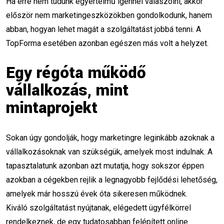
Kövess minket
Ha erre nem tudunk egyértelmű igennel válaszolni, akkor
először nem marketingeszközökben gondolkodunk, hanem
abban, hogyan lehet magát a szolgáltatást jobbá tenni. A
TopForma esetében azonban egészen más volt a helyzet.
Egy régóta működő
vállalkozás, mint
Népszerű címkék
mintaprojekt
Legjobb marketing képzés
Sokan úgy gondolják, hogy marketingre leginkább azoknak a
Marketing képzés
vállalkozásoknak van szükségük, amelyek most indulnak. A
tapasztalatunk azonban azt mutatja, hogy sokszor éppen
Online marketing képzés
online marketing
azokban a cégekben rejlik a legnagyobb fejlődési lehetőség,
amelyek már hosszú évek óta sikeresen működnek.
marketing képzés
siker
Kiváló szolgáltatást nyújtanak, elégedett ügyfélkörrel
SEO szakértő karrier
Online marketinges
rendelkeznek, de egy tudatosabban felépített online