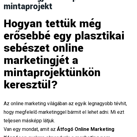
mintaprojekt
Social Media & Influencer
(3)
Hogyan tettük még
Marketing Képzés & Tippek
(13)
erősebbé egy plasztikai
Digital Marketing Tanfolyam
(2)
sebészet online
marketingjét a
Marketing Állások
(3)
mintaprojektünkön
keresztül?
Legutóbbi cikkek
Az online marketing világában az egyik legnagyobb tévhit,
hogy megfelelő marketinggel bármit el lehet adni. Mi ezt
Nyáron Is Hozz Ügyfeleket SEO-
Val – 10 Bevált Módszer Nyári
teljesen másképp látjuk.
SEO
Van egy mondat, amit az
Átfogó Online Marketing
2026. 08. 05.