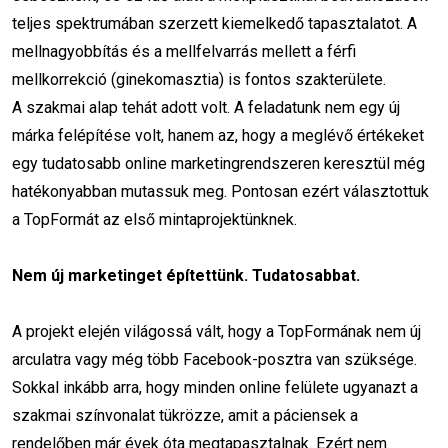
Online marketing
WordPress
weboldal
teljes spektrumában szerzett kiemelkedő tapasztalatot. A
mesterséges intelligencia
mellnagyobbítás és a mellfelvarrás mellett a férfi
mellkorrekció (ginekomasztia) is fontos szakterülete.
online marketing képzés
hirdetés
ppc
A szakmai alap tehát adott volt. A feladatunk nem egy új
márka felépítése volt, hanem az, hogy a meglévő értékeket
Facebook
Tiktok
Social Media
egy tudatosabb online marketingrendszeren keresztül még
tartalommarketing
CTA
landing page
hatékonyabban mutassuk meg. Pontosan ezért választottuk
a TopFormát az első mintaprojektünknek.
Hírlevél
AI
Google Ads
teszt
Nem új marketinget építettünk. Tudatosabbat.
videómarketing
chatbot
marketing automatizálás
PPC képzés
A projekt elején világossá vált, hogy a TopFormának nem új
arculatra vagy még több Facebook-posztra van szüksége.
Marketing Animáció
webshop
Sokkal inkább arra, hogy minden online felülete ugyanazt a
szakmai színvonalat tükrözze, amit a páciensek a
Influencer marketing
költészet napja
rendelőben már évek óta megtapasztalnak. Ezért nem