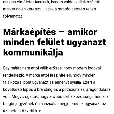
marketing tippek
csupán elméletet tanulnak, hanem valódi vállalkozások
marketingjén keresztül látják a stratégiaépítés teljes
közösségi média marketing
folyamatát.
marketing egyensúly
Márkaépítés – amikor
Mesterséges Intelligencia
minden felület ugyanazt
kommunikálja
Digitális Marketing
Empátia
Etikus Marketing
Ügyfélkapcsolatok
Egy márka nem attól válik erőssé, hogy modern logóval
Automatizáció
Online Kommunikáció
rendelkezik. A márka attól lesz hiteles, hogy minden
találkozási pont ugyanazt az élményt nyújtja. Ezért a
Paraszociális Kapcsolat
következő lépés a branding és a pozicionálás újragondolása
Marketing Filozófia
blogírás
volt. Megvizsgáltuk, hogy a weboldal, a közösségi média, a
blogbejegyzések és a vizuális megjelenések ugyanazt az
kulcsszóoptimalizálás
üzenetet közvetítik-e.