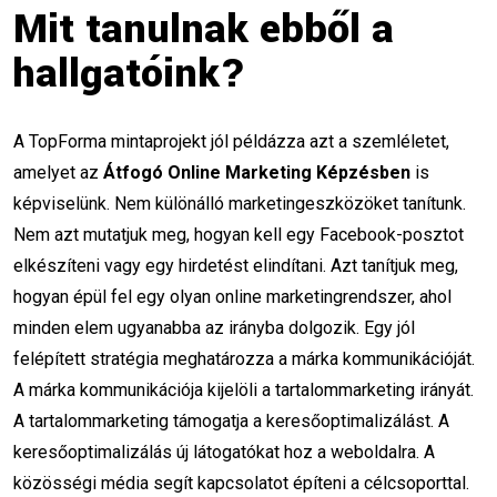
Mit tanulnak ebből a
tartalomgyártás
CapCut tanfolyam
hallgatóink?
influencer tippek
keyframe használata
Weboldal elemzés
A TopForma mintaprojekt jól példázza azt a szemléletet,
amelyet az
Átfogó Online Marketing Képzésben
is
Google helyezés javítás
Technikai SEO
képviselünk. Nem különálló marketingeszközöket tanítunk.
Kulcsszó kutatás
Nem azt mutatjuk meg, hogyan kell egy Facebook-posztot
elkészíteni vagy egy hirdetést elindítani. Azt tanítjuk meg,
Weboldal sebesség optimalizálás
hogyan épül fel egy olyan online marketingrendszer, ahol
minden elem ugyanabba az irányba dolgozik. Egy jól
Mobilbarát weboldal
felépített stratégia meghatározza a márka kommunikációját.
Konverzió optimalizálás
A márka kommunikációja kijelöli a tartalommarketing irányát.
A tartalommarketing támogatja a keresőoptimalizálást. A
SEO elemző szoftver
keresőoptimalizálás új látogatókat hoz a weboldalra. A
közösségi média segít kapcsolatot építeni a célcsoporttal.
Marketing Ragadozó csomagok