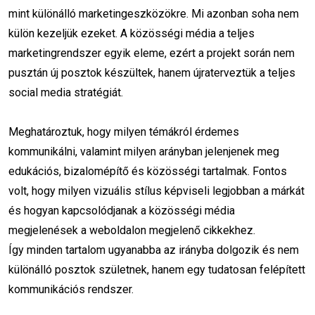
GoogleAdsKampány
OnlineMarketing
mint különálló marketingeszközökre. Mi azonban soha nem
külön kezeljük ezeket. A közösségi média a teljes
Keresőhirdetés
Konverziómérés
marketingrendszer egyik eleme, ezért a projekt során nem
Kulcsszókutatás
Hirdetéskezelés
pusztán új posztok készültek, hanem újraterveztük a teljes
social media stratégiát.
MarketingStratégia
ROAS
Meghatároztuk, hogy milyen témákról érdemes
Vevőszerzés
DigitálisMarketing
kommunikálni, valamint milyen arányban jelenjenek meg
Vállalkozásfejlesztés
MarketingTippek
edukációs, bizalomépítő és közösségi tartalmak. Fontos
volt, hogy milyen vizuális stílus képviseli legjobban a márkát
KezdőMarketing
HirdetésOptimalizálás
és hogyan kapcsolódjanak a közösségi média
megjelenések a weboldalon megjelenő cikkekhez.
CapCut trükkök
videóvágás kezdőknek
Így minden tartalom ugyanabba az irányba dolgozik és nem
TikTok tippek
Reels vágás
különálló posztok születnek, hanem egy tudatosan felépített
kommunikációs rendszer.
automatikus feliratozás
videós marketing