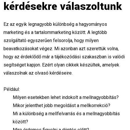
kérdésekre válaszoltunk
motiváció
karrierépítés
digitális karrier
tanulás
Marketing Ragadozó
Ez az egyik legnagyobb különbség a hagyományos
marketing és a tartalommarketing között. A legtöbb
Google Ads tanfolyam
szolgáltató egyszerűen felsorolja, hogy milyen
Facebook Ads stratégia
beavatkozásokat végez. Mi azonban azt szerettük volna,
hogy az érdeklődő már a tájékozódási szakaszban is valódi
Digitális marketing 2026
segítséget kapjon. Ezért olyan cikkek készültek, amelyek
Online hirdetéskezelés
válaszolnak az olvasó kérdéseire.
Marketing automatizáció
Például:
Milyen esetekben lehet indokolt a mellnagyobbítás?
Konverzióoptimalizálás
Meta Ads tippek
Mikor jelenthet jobb megoldást a mellkorrekció?
AI a marketingben
Hirdetési megtérülés
Mi a különbség a mellfelvarrás és a mellnagyobbítás
között?
weboldal elemzés
SEO ellenőrzés
Mire érdemes figyelni a döntés előtt?