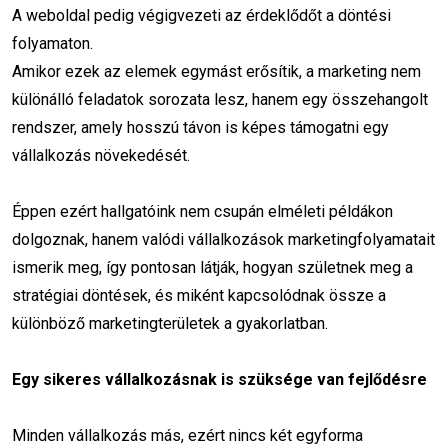
A weboldal pedig végigvezeti az érdeklődőt a döntési
online stratégia
adatelemzés
folyamaton.
Amikor ezek az elemek egymást erősítik, a marketing nem
PPC stratégia
marketing trendek 2026
különálló feladatok sorozata lesz, hanem egy összehangolt
konverziómérés
ROI maximalizálás
rendszer, amely hosszú távon is képes támogatni egy
vállalkozás növekedését.
célközönség kutatás
KPI meghatározás
Éppen ezért hallgatóink nem csupán elméleti példákon
adatvezérelt marketing
dolgoznak, hanem valódi vállalkozások marketingfolyamatait
kampány optimalizálásás
Adatelemzés
ismerik meg, így pontosan látják, hogyan születnek meg a
stratégiai döntések, és miként kapcsolódnak össze a
Google Analytics 4 beállítás
Analitika
különböző marketingterületek a gyakorlatban.
GA4 útmutató
Marketing stratégia
Egy sikeres vállalkozásnak is szüksége van fejlődésre
Méréstechnika
Google Tag Manager
Minden vállalkozás más, ezért nincs két egyforma