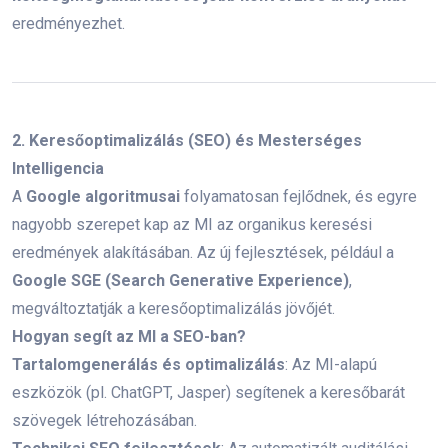
Feladat, Amit Még A Nyár Végén
El Kell Végezni
eredményezhet.
2026. 07. 29.
Hogyan Építs Erős
Márkaidentitást Kis Budget
Mellett
2. Keresőoptimalizálás (SEO) és Mesterséges
2026. 07. 24.
Intelligencia
A
Google algoritmusai
folyamatosan fejlődnek, és egyre
Nyári Marketingstratégia: Így
nagyobb szerepet kap az MI az organikus keresési
Alapozd Meg Az Őszi Sikereket
eredmények alakításában. Az új fejlesztések, például a
2026. 07. 15.
Google SGE (Search Generative Experience)
,
megváltoztatják a keresőoptimalizálás jövőjét.
Hogyan segít az MI a SEO-ban?
Tartalomgenerálás és optimalizálás
: Az MI-alapú
eszközök (pl. ChatGPT, Jasper) segítenek a keresőbarát
Kövess minket
szövegek létrehozásában.