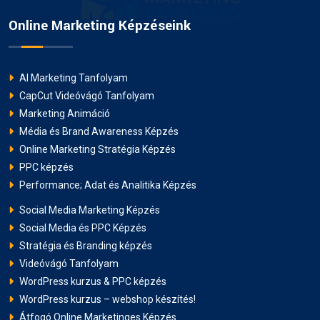
szövegírás
blogmarketing
Online Marketing Képzéseink
podcast marketing
tartalomstratégia
AI Marketing Tanfolyam
közösségi média
marketing trendek 2025
CapCut Videóvágó Tanfolyam
márkaépítés
marketingragadozó
Marketing Animáció
Média és Brand Awareness Képzés
online oktatás
Zoom tanfolyam
Online Marketing Stratégia Képzés
PPC képzés
év végi szünet
oktatási szünet
Performance; Adat és Analitika Képzés
téli szünet
tanfolyam folytatása
Social Media Marketing Képzés
Social Media és PPC Képzés
oktatási naptár
ünnepi időszak
Stratégia és Branding képzés
Videóvágó Tanfolyam
új év indulás
tanulás online
WordPress kurzus & PPC képzés
WordPress kurzus – webshop készítés!
közösségi média algoritmusok
Átfogó Online Marketinges Képzés