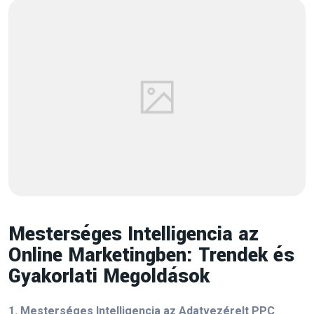
Kategóriák
Marketing
(46)
Stratégia & Branding
(2)
SEO & Tartalom
(7)
Mesterséges Intelligencia az
PPC & Hirdetések
(5)
Online Marketingben: Trendek és
Gyakorlati Megoldások
Eszközök & Automatizálás
(3)
Social Media & Influencer
(3)
1. Mesterséges Intelligencia az Adatvezérelt PPC