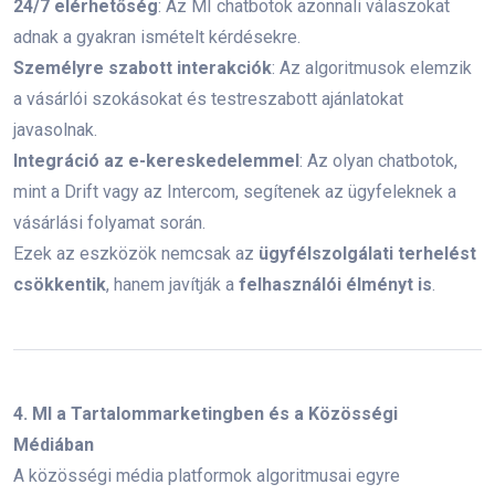
24/7 elérhetőség
: Az MI chatbotok azonnali válaszokat
adnak a gyakran ismételt kérdésekre.
online marketing stratégia
startup
Személyre szabott interakciók
: Az algoritmusok elemzik
kezdő lépések
facebook
figma
a vásárlói szokásokat és testreszabott ajánlatokat
javasolnak.
piackutatás
online elérés
Integráció az e-kereskedelemmel
: Az olyan chatbotok,
mint a Drift vagy az Intercom, segítenek az ügyfeleknek a
online marketinges
vásárlási folyamat során.
Online marketing szakma
SEO
Ezek az eszközök nemcsak az
ügyfélszolgálati terhelést
csökkentik
, hanem javítják a
felhasználói élményt is
.
Online marketing stratégia
Facebook posztok
Mesterséges intelligencia
4. MI a Tartalommarketingben és a Közösségi
Médiában
Online marketing
WordPress
weboldal
A közösségi média platformok algoritmusai egyre