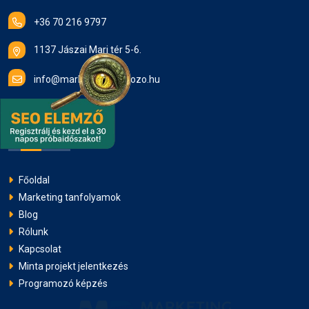
közösségi média marketing
+36 70 216 9797
marketing egyensúly
1137 Jászai Mari tér 5-6.
Mesterséges Intelligencia
info@marketingragadozo.hu
Digitális Marketing
Empátia
Gyors linkek
Etikus Marketing
Ügyfélkapcsolatok
Automatizáció
Online Kommunikáció
Főoldal
Paraszociális Kapcsolat
Marketing tanfolyamok
Blog
Marketing Filozófia
blogírás
Rólunk
Kapcsolat
kulcsszóoptimalizálás
Minta projekt jelentkezés
Programozó képzés
kattintásvadász címek
átkattintási arány