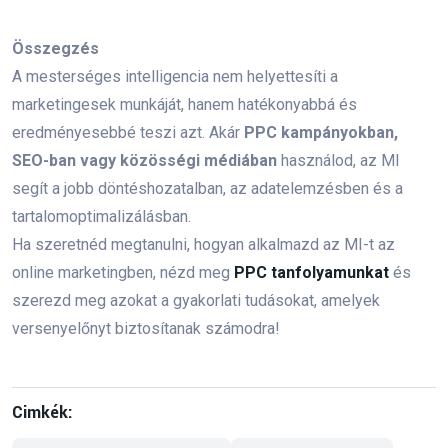
digitális marketing
Összegzés
online marketing tanfolyam
A mesterséges intelligencia nem helyettesíti a
marketingesek munkáját, hanem hatékonyabbá és
Meta hirdetések
marketing stratégia
eredményesebbé teszi azt. Akár
PPC kampányokban,
SEO-ban vagy közösségi médiában
használod, az MI
SWOT-analízis
Buyer Persona
segít a jobb döntéshozatalban, az adatelemzésben és a
UX kutatás
marketing oktatás
tartalomoptimalizálásban.
Ha szeretnéd megtanulni, hogyan alkalmazd az MI-t az
hirdetés optimalizálás
konverzió növelés
online marketingben, nézd meg
PPC tanfolyamunkat
és
szerezd meg azokat a gyakorlati tudásokat, amelyek
remarketing
retargeting
PPC
versenyelőnyt biztosítanak számodra!
PPC kampány
Facebook hirdetés
Instagram hirdetés
konverzióoptimalizálás
Cimkék:
online hirdetés
remarketing pixel