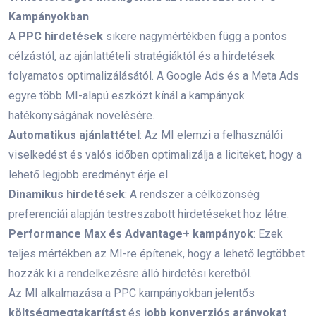
Kampányokban
Marketing Képzés & Tippek
(13)
A
PPC hirdetések
sikere nagymértékben függ a pontos
célzástól, az ajánlattételi stratégiáktól és a hirdetések
Digital Marketing Tanfolyam
(2)
folyamatos optimalizálásától. A Google Ads és a Meta Ads
egyre több MI-alapú eszközt kínál a kampányok
Marketing Állások
(3)
hatékonyságának növelésére.
Automatikus ajánlattétel
: Az MI elemzi a felhasználói
viselkedést és valós időben optimalizálja a liciteket, hogy a
lehető legjobb eredményt érje el.
Legutóbbi cikkek
Dinamikus hirdetések
: A rendszer a célközönség
preferenciái alapján testreszabott hirdetéseket hoz létre.
Nyáron Is Hozz Ügyfeleket SEO-
Performance Max és Advantage+ kampányok
: Ezek
Val – 10 Bevált Módszer Nyári
teljes mértékben az MI-re építenek, hogy a lehető legtöbbet
SEO
hozzák ki a rendelkezésre álló hirdetési keretből.
2026. 08. 05.
Az MI alkalmazása a PPC kampányokban jelentős
Augusztusi Marketing: 20
költségmegtakarítást
és
jobb konverziós arányokat