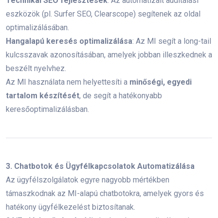
Technikai SEO fejlesztések
: Az automatizált auditálási
eszközök (pl. Surfer SEO, Clearscope) segítenek az oldal
optimalizálásában.
Hangalapú keresés optimalizálása
: Az MI segít a long-tail
kulcsszavak azonosításában, amelyek jobban illeszkednek a
Népszerű címkék
beszélt nyelvhez.
Az MI használata nem helyettesíti a
minőségi, egyedi
tartalom készítését
, de segít a hatékonyabb
Legjobb marketing képzés
keresőoptimalizálásban.
Marketing képzés
Online marketing képzés
online marketing
3. Chatbotok és Ügyfélkapcsolatok Automatizálása
marketing képzés
siker
Az ügyfélszolgálatok egyre nagyobb mértékben
SEO szakértő karrier
Online marketinges
támaszkodnak az MI-alapú chatbotokra, amelyek gyors és
hatékony ügyfélkezelést biztosítanak.
ppc képzés
social media marketing