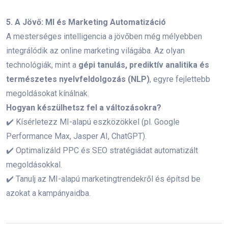
Digitális stratégia
Online marketing hibák
5. A Jövő: MI és Marketing Automatizáció
Digitális marketing stratégia
Márkaépítés
A mesterséges intelligencia a jövőben még mélyebben
integrálódik az online marketing világába. Az olyan
Marketingstratégia
Online Márkaidentitás
technológiák, mint a
gépi tanulás, prediktív analitika és
természetes nyelvfeldolgozás (NLP)
, egyre fejlettebb
Tartalommarketing
Keresőoptimalizálás
megoldásokat kínálnak.
Márkastratégia
Vizuális identitás
Hogyan készülhetsz fel a változásokra?
✔️ Kísérletezz MI-alapú eszközökkel (pl. Google
Célközönség meghatározása
Marketing
Performance Max, Jasper AI, ChatGPT).
Üzleti siker
Webáruház
✔️ Optimalizáld PPC és SEO stratégiádat automatizált
megoldásokkal.
Közösségi média marketing
Branding
✔️ Tanulj az MI-alapú marketingtrendekről és építsd be
azokat a kampányaidba.
Digitális marketing
Vevőelégedettség
Átfogó Online Marketing képzés