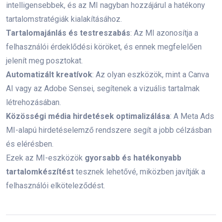
mesterséges intelligencia
intelligensebbek, és az MI nagyban hozzájárul a hatékony
tartalomstratégiák kialakításához.
online marketing képzés
hirdetés
ppc
Tartalomajánlás és testreszabás
: Az MI azonosítja a
felhasználói érdeklődési köröket, és ennek megfelelően
Facebook
Tiktok
Social Media
jelenít meg posztokat.
tartalommarketing
CTA
landing page
Automatizált kreatívok
: Az olyan eszközök, mint a Canva
AI vagy az Adobe Sensei, segítenek a vizuális tartalmak
Hírlevél
AI
Google Ads
teszt
létrehozásában.
Közösségi média hirdetések optimalizálása
: A Meta Ads
videómarketing
chatbot
MI-alapú hirdetéselemző rendszere segít a jobb célzásban
marketing automatizálás
PPC képzés
és elérésben.
Ezek az MI-eszközök
gyorsabb és hatékonyabb
Marketing Animáció
webshop
tartalomkészítést
tesznek lehetővé, miközben javítják a
Influencer marketing
költészet napja
felhasználói elköteleződést.
Facebook Ads
Marketing eszközök